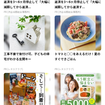
返済を3～6ヶ月停止して『大幅に
返済を3～6ヶ月停止して『大幅に
減額してから返済...
減額してから返済す...
PR (渋谷法務総合事務所)
PR (渋谷法務総合事務所)
工事不要で後付け可。子どもの帰
トマトと○○をあえるだけ！夏の
宅がわかる玄関キー
すぐできごはん
PR (レタスクラブ)
PR (レタスクラブ)