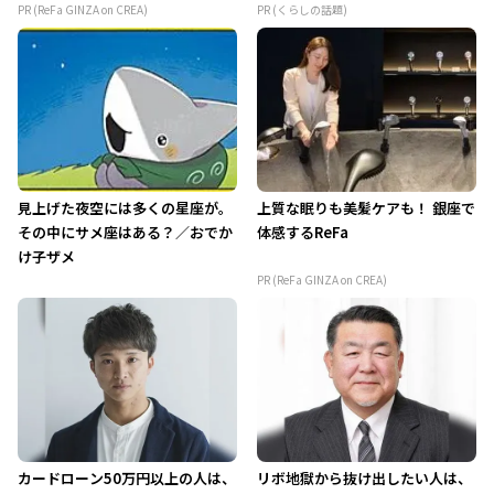
PR (ReFa GINZA on CREA)
PR (くらしの話題)
見上げた夜空には多くの星座が。
上質な眠りも美髪ケアも！ 銀座で
その中にサメ座はある？／おでか
体感するReFa
け子ザメ
PR (ReFa GINZA on CREA)
カードローン50万円以上の人は、
リボ地獄から抜け出したい人は、