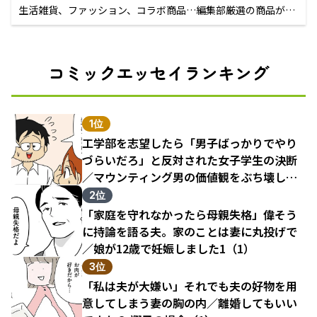
生活雑貨、ファッション、コラボ商品…編集部厳選の商品が買
えるECサイト
コミックエッセイランキング
1位
工学部を志望したら「男子ばっかりでやり
づらいだろ」と反対された女子学生の決断
／マウンティング男の価値観をぶち壊した
結果（1）
2位
「家庭を守れなかったら母親失格」偉そう
に持論を語る夫。家のことは妻に丸投げで
／娘が12歳で妊娠しました1（1）
3位
「私は夫が大嫌い」それでも夫の好物を用
意してしまう妻の胸の内／離婚してもいい