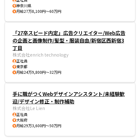
神奈川県
月給27万8,100円～60万円
「27卒スピード内定」広告クリエイター/Web広告
の企画と画像制作/髪型・服装自由/新宿区西新宿3
丁目
株式会社enrich technology
正社員
東京都
月給24万9,800円～32万円
手に職がつくWebデザインアシスタント/未経験歓
迎/デザイン修正・制作補助
株式会社Le Lien
正社員
大阪府
月給29万3,600円～50万円