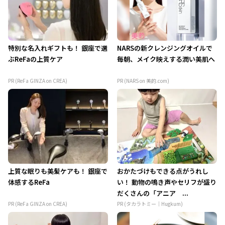
特別な名入れギフトも！ 銀座で選
NARSの新クレンジングオイルで
ぶReFaの上質ケア
毎朝、メイク映えする潤い美肌へ
PR (ReFa GINZA on CREA)
PR (NARS on 美的.com)
上質な眠りも美髪ケアも！ 銀座で
おかたづけもできる点がうれし
体感するReFa
い！ 動物の鳴き声やセリフが盛り
だくさんの「アニア ...
PR (ReFa GINZA on CREA)
PR (タカラトミー｜Hugkum)