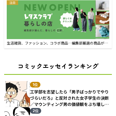
注目
生活雑貨、ファッション、コラボ商品…編集部厳選の商品が買
えるECサイト
コミックエッセイランキング
1位
工学部を志望したら「男子ばっかりでやり
づらいだろ」と反対された女子学生の決断
／マウンティング男の価値観をぶち壊した
結果（1）
2位