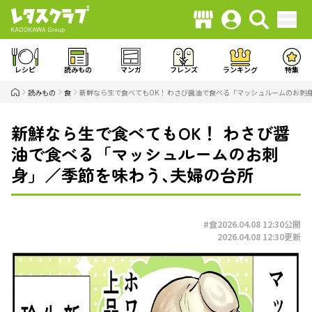
レシピ
読みもの
マンガ
フレンズ
ランキング
特集
読みもの
食
新鮮なら生で食べてもOK！ わさび醤油で食べる「マッシュルームのお刺
新鮮なら生で食べてもOK！ わさび醤
油で食べる「マッシュルームのお刺
身」／季節を味わう､夫婦の台所
#食
2026.04.08 12:30
公開
2026.04.08 12:30
更新