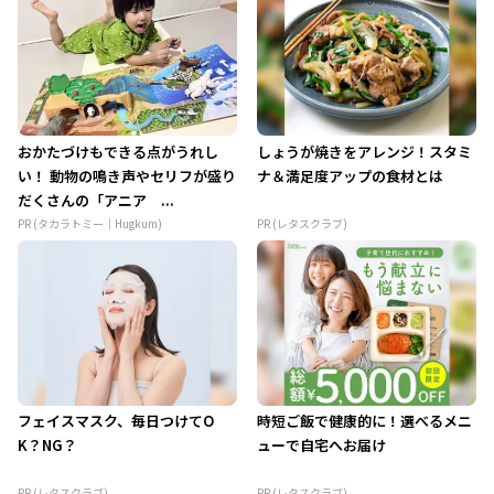
おかたづけもできる点がうれし
しょうが焼きをアレンジ！スタミ
い！ 動物の鳴き声やセリフが盛り
ナ＆満足度アップの食材とは
だくさんの「アニア ...
PR (タカラトミー｜Hugkum)
PR (レタスクラブ)
フェイスマスク、毎日つけてO
時短ご飯で健康的に！選べるメニ
K？NG？
ューで自宅へお届け
PR (レタスクラブ)
PR (レタスクラブ)