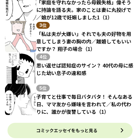
「家庭を守れなかったら母親失格」偉そう
に持論を語る夫。家のことは妻に丸投げで
／娘が12歳で妊娠しました1（1）
3位
「私は夫が大嫌い」それでも夫の好物を用
意してしまう妻の胸の内／離婚してもいい
ですか？ 翔子の場合（1）
4位
思い返せば認知症のサイン？ 40代の母に感
じた幼い息子の違和感
5位
子育てと仕事で毎日バタバタ！ そんなある
日、ママ友から嫌味を言われて／私の代わ
りに、誰かが復讐している（1）
コミックエッセイをもっと見る