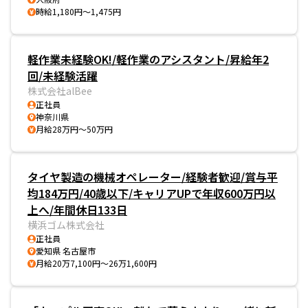
時給1,180円～1,475円
軽作業未経験OK!/軽作業のアシスタント/昇給年2
回/未経験活躍
株式会社alBee
正社員
神奈川県
月給28万円～50万円
タイヤ製造の機械オペレーター/経験者歓迎/賞与平
均184万円/40歳以下/キャリアUPで年収600万円以
上へ/年間休日133日
横浜ゴム株式会社
正社員
愛知県 名古屋市
月給20万7,100円～26万1,600円