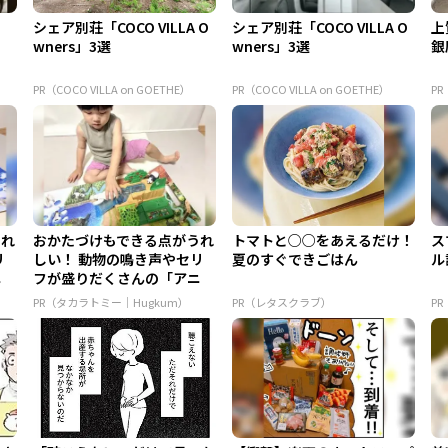
！
シェア別荘「COCO VILLA O
シェア別荘「COCO VILLA O
上
wners」3選
wners」3選
銀
PR（COCO VILLA on GOETHE）
PR（COCO VILLA on GOETHE）
PR
うれ
おかたづけもできる点がうれ
トマトと○○をあえるだけ！
ス
リ
しい！ 動物の鳴き声やセリ
夏のすぐできごはん
ル
ニ
フが盛りだくさんの「アニ
ア ...
PR（タカラトミー｜Hugkum）
PR（レタスクラブ）
P