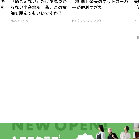
ウキ
「聴こえない」だけで見つか
【衝撃】楽天のネットスーパ
美
所を
らない出産場所。私、この病
ーが便利すぎた
「
院で産んでもいいですか？
2022/11/15
PR（レタスクラブ）
P