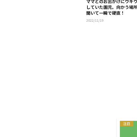
ママとのお出かけにウキ
していた園児。向かう場
聞いて一瞬で硬直！
2022/11/19
注目