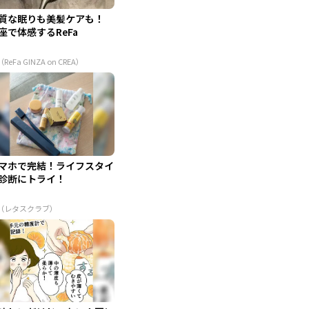
質な眠りも美髪ケアも！
座で体感するReFa
（ReFa GINZA on CREA）
マホで完結！ライフスタイ
診断にトライ！
R（レタスクラブ）