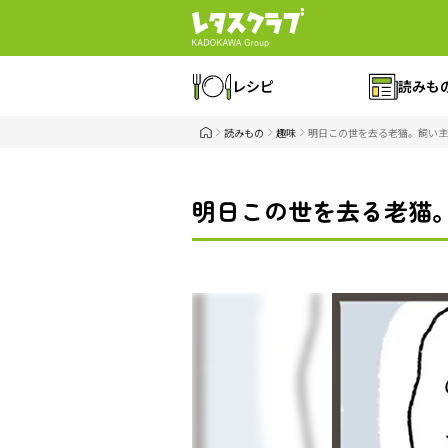
レシピ
読みも
読みもの
趣味
明日この世を去る老猫。飼い主
明日この世を去る老猫