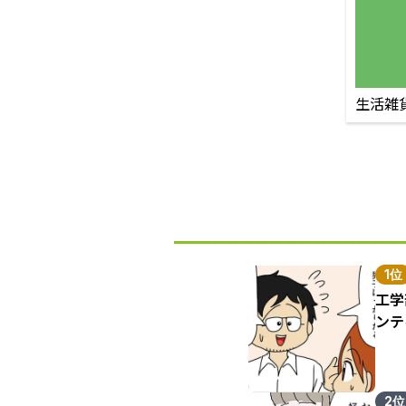
生活雑
1位
工学
ンテ
2位