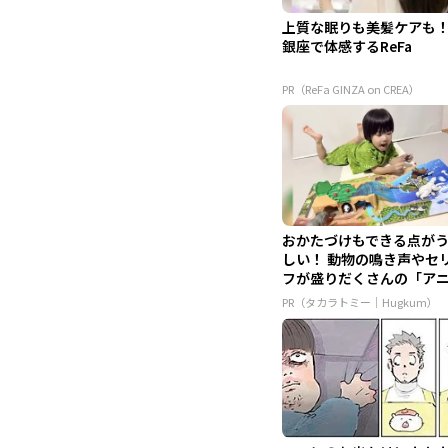
上質な眠りも美髪ケアも
銀座で体感するReFa
PR（ReFa GINZA on CREA）
おかたづけもできる点が
しい！ 動物の鳴き声やセ
フが盛りだくさんの「ア
ア ...
PR（タカラトミー｜Hugkum）