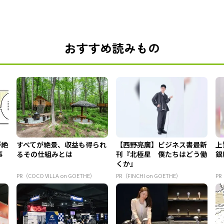
おすすめ読みもの
が絶
すべてが絶景、収益も得られ
【西野亮廣】ビジネス書最新
上
事
るその仕組みとは
刊『北極星 僕たちはどう働
銀
くか』
PR（COCO VILLA on GOETHE）
PR（FINCHI on GOETHE）
PR