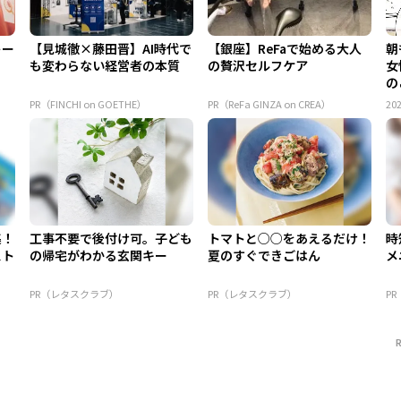
トー
【見城徹×藤田晋】AI時代で
【銀座】ReFaで始める大人
朝
も変わらない経営者の本質
の贅沢セルフケア
女
の
PR（FINCHI on GOETHE）
PR（ReFa GINZA on CREA）
202
集！
工事不要で後付け可。子ども
トマトと○○をあえるだけ！
時
スト
の帰宅がわかる玄関キー
夏のすぐできごはん
メ
PR（レタスクラブ）
PR（レタスクラブ）
P