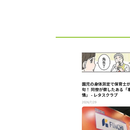
園児の身体測定で保育士
句！ 同僚が察したある「
情」 - レタスクラブ
2026/7/29