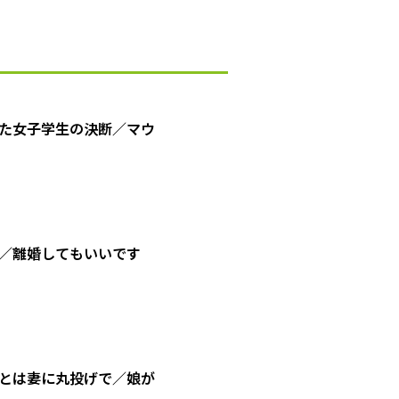
た女子学生の決断／マウ
／離婚してもいいです
とは妻に丸投げで／娘が