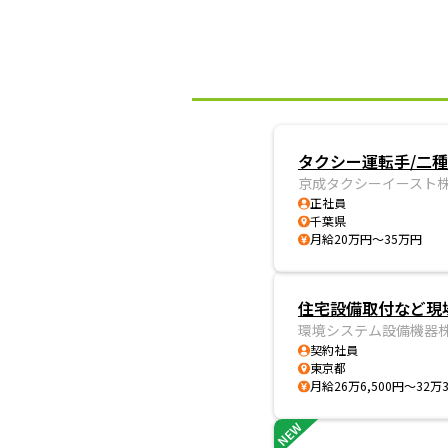
タクシー運転手/二種
京成タクシーイースト
正社員
千葉県
月給20万円～35万円
住宅設備取付など現場
環境システム設備機器
契約社員
東京都
月給26万6,500円～32万
NEW