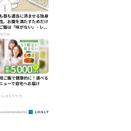
も昼も適当に済ませる独身
性。お腹を満たすためだけ
ご飯は「味がない」 - レ...
6/7/30
短ご飯で健康的に！選べる
ニューで自宅へお届け
R（レタスクラブ）
Recommended by