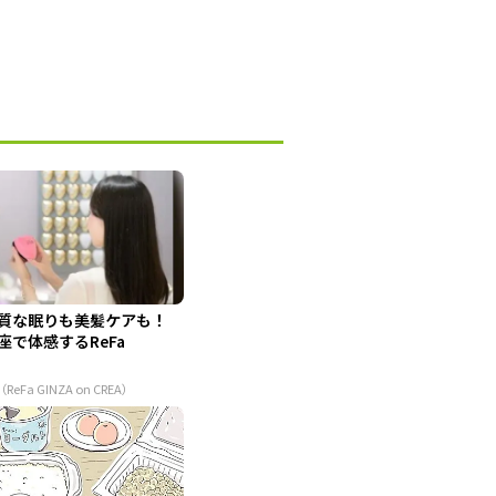
質な眠りも美髪ケアも！
座で体感するReFa
（ReFa GINZA on CREA）