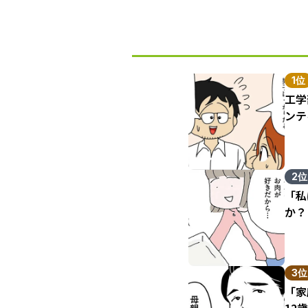
1位
工学
ンテ
2位
「私
か？
3位
「家