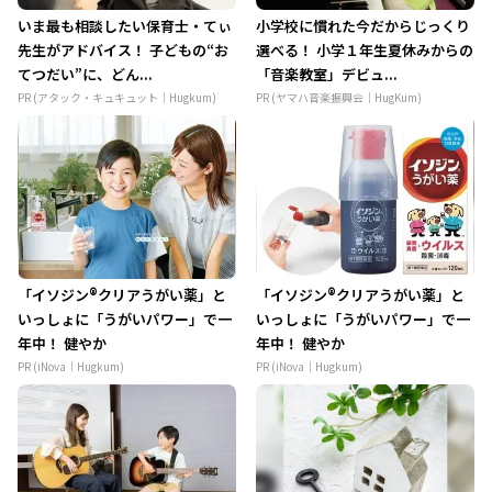
いま最も相談したい保育士・てぃ
小学校に慣れた今だからじっくり
先生がアドバイス！ 子どもの“お
選べる！ 小学１年生夏休みからの
てつだい”に、どん...
「音楽教室」デビュ...
PR (アタック・キュキュット｜Hugkum)
PR (ヤマハ音楽振興会｜HugKum)
「イソジン®クリアうがい薬」と
「イソジン®クリアうがい薬」と
いっしょに「うがいパワー」で一
いっしょに「うがいパワー」で一
年中！ 健やか
年中！ 健やか
PR (iNova｜Hugkum)
PR (iNova｜Hugkum)