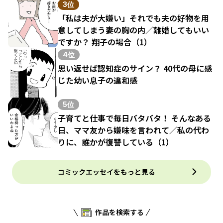
3位
「私は夫が大嫌い」それでも夫の好物を用
意してしまう妻の胸の内／離婚してもいい
ですか？ 翔子の場合（1）
4位
思い返せば認知症のサイン？ 40代の母に感
じた幼い息子の違和感
5位
子育てと仕事で毎日バタバタ！ そんなある
日、ママ友から嫌味を言われて／私の代わ
りに、誰かが復讐している（1）
コミックエッセイをもっと見る
作品を検索する