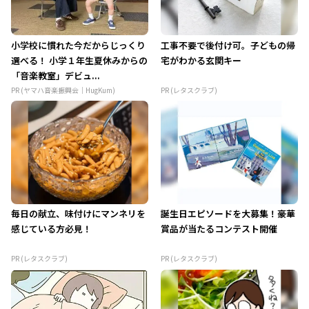
小学校に慣れた今だからじっくり
工事不要で後付け可。子どもの帰
選べる！ 小学１年生夏休みからの
宅がわかる玄関キー
「音楽教室」デビュ...
PR (ヤマハ音楽振興会｜HugKum)
PR (レタスクラブ)
毎日の献立、味付けにマンネリを
誕生日エピソードを大募集！豪華
感じている方必見！
賞品が当たるコンテスト開催
PR (レタスクラブ)
PR (レタスクラブ)