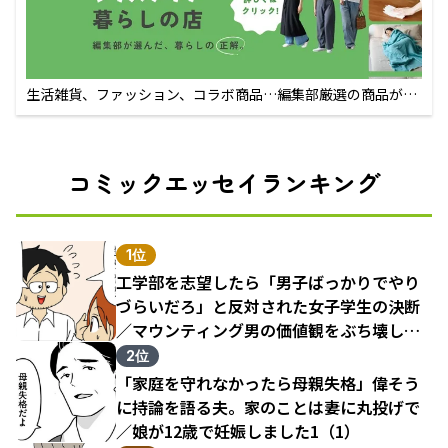
生活雑貨、ファッション、コラボ商品…編集部厳選の商品が買
えるECサイト
コミックエッセイランキング
1位
工学部を志望したら「男子ばっかりでやり
づらいだろ」と反対された女子学生の決断
／マウンティング男の価値観をぶち壊した
結果（1）
2位
「家庭を守れなかったら母親失格」偉そう
に持論を語る夫。家のことは妻に丸投げで
／娘が12歳で妊娠しました1（1）