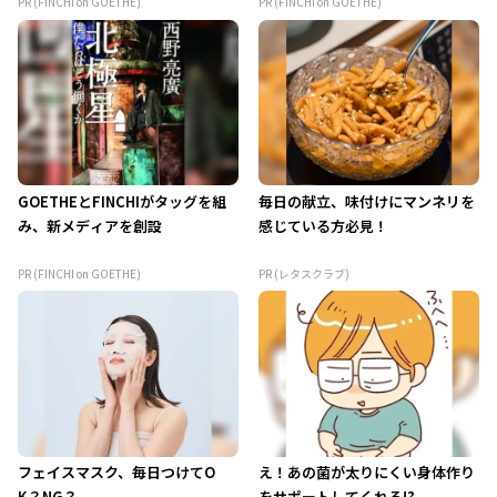
PR (FINCHI on GOETHE)
PR (FINCHI on GOETHE)
GOETHEとFINCHIがタッグを組
毎日の献立、味付けにマンネリを
み、新メディアを創設
感じている方必見！
PR (FINCHI on GOETHE)
PR (レタスクラブ)
フェイスマスク、毎日つけてO
え！あの菌が太りにくい身体作り
K？NG？
をサポートしてくれる!?