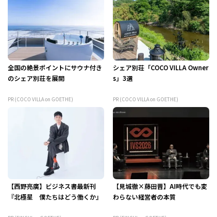
全国の絶景ポイントにサウナ付き
シェア別荘「COCO VILLA Owner
のシェア別荘を展開
s」3選
PR (COCO VILLA on GOETHE)
PR (COCO VILLA on GOETHE)
【西野亮廣】ビジネス書最新刊
【見城徹×藤田晋】AI時代でも変
『北極星 僕たちはどう働くか』
わらない経営者の本質