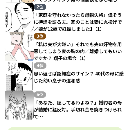
結果（1）
2位
「家庭を守れなかったら母親失格」偉そう
に持論を語る夫。家のことは妻に丸投げで
／娘が12歳で妊娠しました1（1）
3位
「私は夫が大嫌い」それでも夫の好物を用
意してしまう妻の胸の内／離婚してもいい
ですか？ 翔子の場合（1）
4位
思い返せば認知症のサイン？ 40代の母に感
じた幼い息子の違和感
5位
「あなた、隠してるわよね？」婚約者の母
が結婚に猛反対。手切れ金を突きつけられ
て…