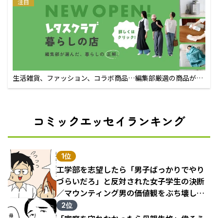
注目
生活雑貨、ファッション、コラボ商品…編集部厳選の商品が買
えるECサイト
コミックエッセイランキング
1位
工学部を志望したら「男子ばっかりでやり
づらいだろ」と反対された女子学生の決断
／マウンティング男の価値観をぶち壊した
結果（1）
2位