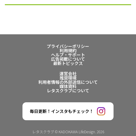
プライバシーポリシー
利用規約
ヘルプ・サポート
広告掲載について
最新トピックス
運営会社
推奨環境
利用者情報の外部送信について
媒体資料
レタスクラブについて
毎日更新！インスタもチェック！
レタスクラブ © KADOKAWA LifeDesign. 2026