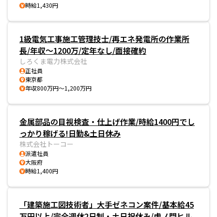
時給1,430円
1級電気工事施工管理技士/再エネ発電所の作業所
長/年収〜1200万/定年なし/面接確約
しろくま電力株式会社
正社員
東京都
年収800万円～1,200万円
金属部品の目視検査・仕上げ作業/時給1400円でし
っかり稼げる!日勤&土日休み
株式会社トーコー
派遣社員
大阪府
時給1,400円
「建築施工図技術者」大手ゼネコン案件/基本給45
万円以上/完全週休2日制・土日祝休み/虎ノ門ヒル