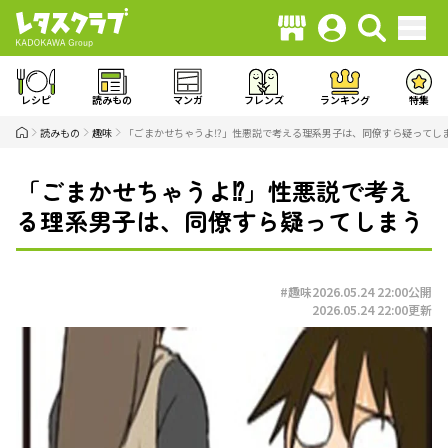
レシピ
読みもの
マンガ
フレンズ
ランキング
特集
読みもの
趣味
「ごまかせちゃうよ⁉」性悪説で考える理系男子は、同僚すら疑ってし
「ごまかせちゃうよ⁉」性悪説で考え
る理系男子は、同僚すら疑ってしまう
#趣味
2026.05.24 22:00
公開
2026.05.24 22:00
更新