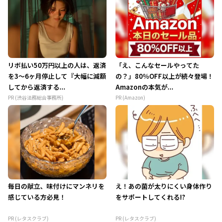
リボ払い50万円以上の人は、返済
「え、こんなセールやってた
を3～6ヶ月停止して『大幅に減額
の？」80％OFF以上が続々登場！
してから返済する...
Amazonの本気が...
PR (渋谷法務総合事務所)
PR (Amazon)
毎日の献立、味付けにマンネリを
え！あの菌が太りにくい身体作り
感じている方必見！
をサポートしてくれる!?
PR (レタスクラブ)
PR (レタスクラブ)