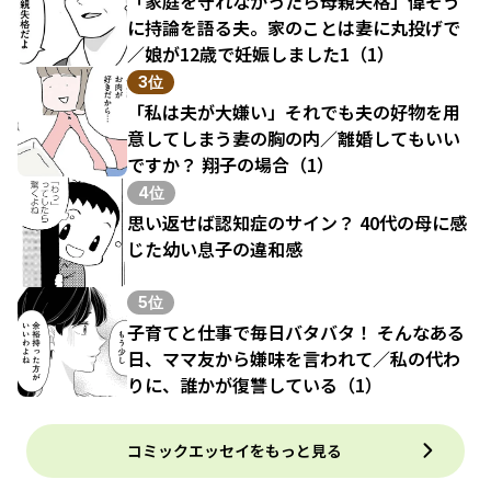
「家庭を守れなかったら母親失格」偉そう
に持論を語る夫。家のことは妻に丸投げで
／娘が12歳で妊娠しました1（1）
3位
「私は夫が大嫌い」それでも夫の好物を用
意してしまう妻の胸の内／離婚してもいい
ですか？ 翔子の場合（1）
4位
思い返せば認知症のサイン？ 40代の母に感
じた幼い息子の違和感
5位
子育てと仕事で毎日バタバタ！ そんなある
日、ママ友から嫌味を言われて／私の代わ
りに、誰かが復讐している（1）
コミックエッセイをもっと見る