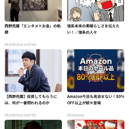
西野亮廣「エンタメ×お金」の軌
理系本来の素晴らしさを伝えた
跡
い！／理系の人々
PR (FINCHI on GOETHE)
【西野亮廣】投資してもらうに
Amazon今日も見逃せない！80%
は、何が一番問われるのか
OFF以上が続々登場
PR (FINCHI on GOETHE)
PR (Amazon)