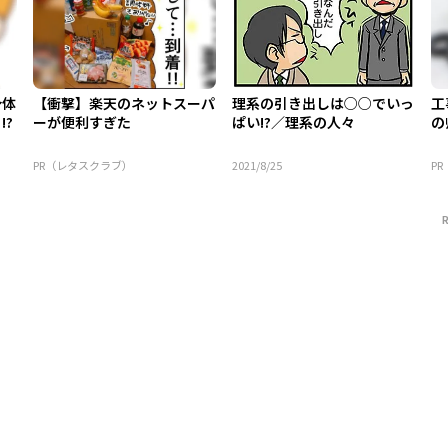
身体
【衝撃】楽天のネットスーパ
理系の引き出しは○○でいっ
工
!?
ーが便利すぎた
ぱい!?／理系の人々
の
PR（レタスクラブ）
2021/8/25
P