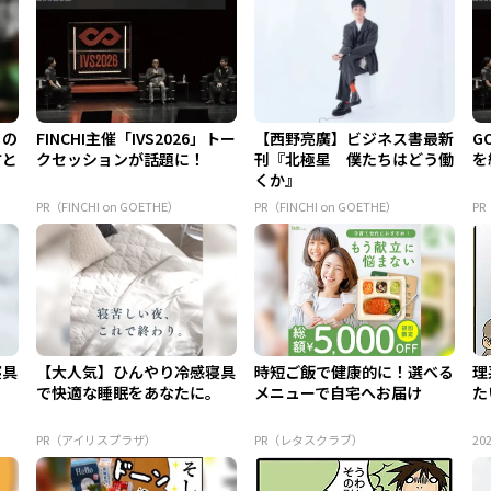
もの
FINCHI主催「IVS2026」トー
【西野亮廣】ビジネス書最新
G
方と
クセッションが話題に！
刊『北極星 僕たちはどう働
を
くか』
PR（FINCHI on GOETHE）
PR（FINCHI on GOETHE）
PR
寝具
【大人気】ひんやり冷感寝具
時短ご飯で健康的に！選べる
理
。
で快適な睡眠をあなたに。
メニューで自宅へお届け
た
PR（アイリスプラザ）
PR（レタスクラブ）
202