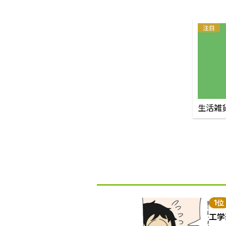
注目
生活雑
1位
工学