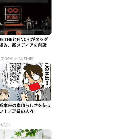
OETHEとFINCHIがタッグ
組み、新メディアを創設
（FINCHI on GOETHE）
系本来の素晴らしさを伝え
い！／理系の人々
1/8/24