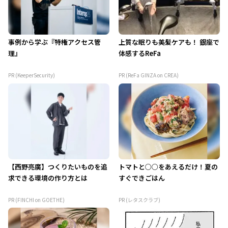
事例から学ぶ『特権アクセス管
上質な眠りも美髪ケアも！ 銀座で
理』
体感するReFa
PR (KeeperSecurity)
PR (ReFa GINZA on CREA)
【西野亮廣】つくりたいものを追
トマトと○○をあえるだけ！夏の
求できる環境の作り方とは
すぐできごはん
PR (FINCHI on GOETHE)
PR (レタスクラブ)