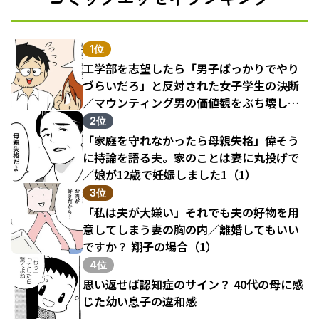
1位
工学部を志望したら「男子ばっかりでやり
づらいだろ」と反対された女子学生の決断
／マウンティング男の価値観をぶち壊した
結果（1）
2位
「家庭を守れなかったら母親失格」偉そう
に持論を語る夫。家のことは妻に丸投げで
／娘が12歳で妊娠しました1（1）
3位
「私は夫が大嫌い」それでも夫の好物を用
意してしまう妻の胸の内／離婚してもいい
ですか？ 翔子の場合（1）
4位
思い返せば認知症のサイン？ 40代の母に感
じた幼い息子の違和感