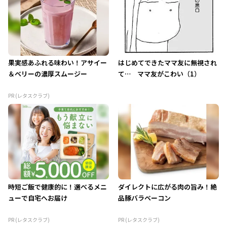
果実感あふれる味わい！アサイー
はじめてできたママ友に無視され
＆ベリーの濃厚スムージー
て… ママ友がこわい（1）
PR (レタスクラブ)
時短ご飯で健康的に！選べるメニ
ダイレクトに広がる肉の旨み！絶
ューで自宅へお届け
品豚バラベーコン
PR (レタスクラブ)
PR (レタスクラブ)