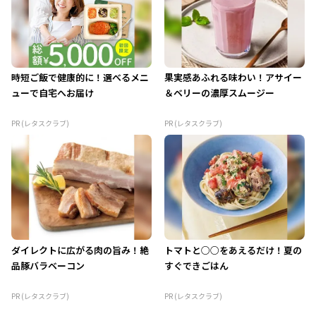
時短ご飯で健康的に！選べるメニ
果実感あふれる味わい！アサイー
ューで自宅へお届け
＆ベリーの濃厚スムージー
PR (レタスクラブ)
PR (レタスクラブ)
ダイレクトに広がる肉の旨み！絶
トマトと○○をあえるだけ！夏の
品豚バラベーコン
すぐできごはん
PR (レタスクラブ)
PR (レタスクラブ)