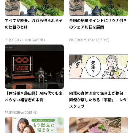
すべてが絶景、収益も得られるそ
全国の絶景ポイントにサウナ付き
の仕組みとは
のシェア別荘を展開
PR (COCO VILLA on GOETHE)
PR (COCO VILLA on GOETHE)
【見城徹×藤田晋】AI時代でも変
園児の身体測定で保育士が絶句！
わらない経営者の本質
同僚が察したある「事情」 - レタ
スクラブ
PR (FINCHI on GOETHE)