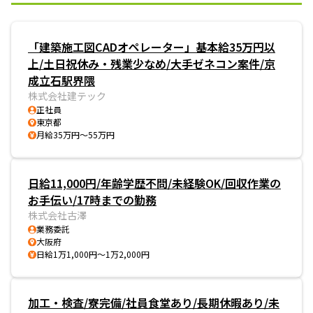
「建築施工図CADオペレーター」基本給35万円以
上/土日祝休み・残業少なめ/大手ゼネコン案件/京
成立石駅界隈
株式会社建テック
正社員
東京都
月給35万円～55万円
日給11,000円/年齢学歴不問/未経験OK/回収作業の
お手伝い/17時までの勤務
株式会社古澤
業務委託
大阪府
日給1万1,000円～1万2,000円
加工・検査/寮完備/社員食堂あり/長期休暇あり/未