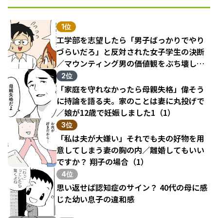
1位
工学部を志望したら「男子ばっかりでやり
づらいだろ」と反対された女子学生の決断
／マウンティング男の価値観をぶち壊した
結果（1）
2位
「家庭を守れなかったら母親失格」偉そう
に持論を語る夫。家のことは妻に丸投げで
／娘が12歳で妊娠しました1（1）
3位
「私は夫が大嫌い」それでも夫の好物を用
意してしまう妻の胸の内／離婚してもいい
ですか？ 翔子の場合（1）
4位
思い返せば認知症のサイン？ 40代の母に感
じた幼い息子の違和感