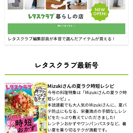
レタスクラブ編集部員が本音で選んだアイテムが買える！
レタスクラブ最新号
Mizukiさんの夏ラク時短レシピ
今号の料理特集は「Mizukiさんの夏ラク時
短レシピ」。
本誌連載でも大人気のMizukiさんに、夏バ
テ防止にもなる、栄養満点の手間なしレシ
ピをたっぷり教えていただきました!
レンチンおかずやワンパンパスタなど、暑
い夏を乗り切るテクが満載です。