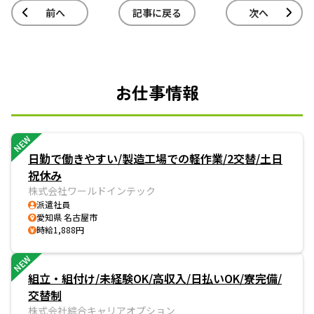
前へ
記事に戻る
次へ
お仕事情報
NEW
日勤で働きやすい/製造工場での軽作業/2交替/土日
祝休み
株式会社ワールドインテック
派遣社員
愛知県 名古屋市
時給1,888円
NEW
組立・組付け/未経験OK/高収入/日払いOK/寮完備/
交替制
株式会社綜合キャリアオプション