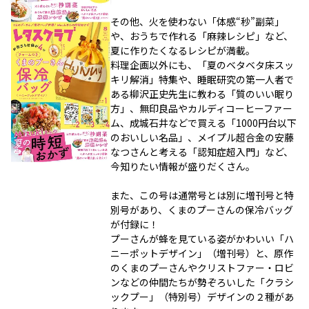
その他、火を使わない「体感“秒”副菜」
や、おうちで作れる「麻辣レシピ」など、
夏に作りたくなるレシピが満載。
料理企画以外にも、「夏のベタベタ床スッ
キリ解消」特集や、睡眠研究の第一人者で
ある柳沢正史先生に教わる「質のいい眠り
方」、無印良品やカルディコーヒーファー
ム、成城石井などで買える「1000円台以下
のおいしい名品」、メイプル超合金の安藤
なつさんと考える「認知症超入門」など、
今知りたい情報が盛りだくさん。
また、この号は通常号とは別に増刊号と特
別号があり、くまのプーさんの保冷バッグ
が付録に！
プーさんが蜂を見ている姿がかわいい「ハ
ニーポットデザイン」（増刊号）と、原作
のくまのプーさんやクリストファー・ロビ
ンなどの仲間たちが勢ぞろいした「クラシ
ックプー」（特別号）デザインの２種があ