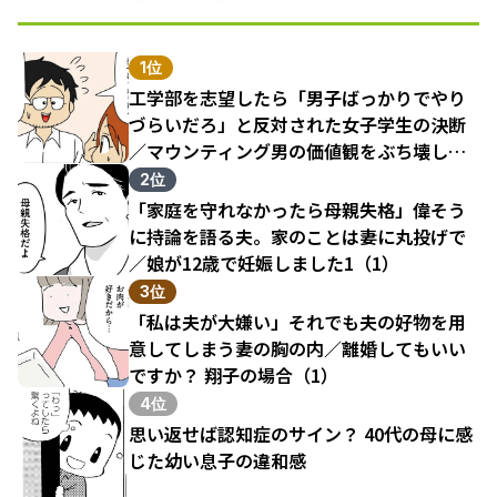
1位
工学部を志望したら「男子ばっかりでやり
づらいだろ」と反対された女子学生の決断
／マウンティング男の価値観をぶち壊した
結果（1）
2位
「家庭を守れなかったら母親失格」偉そう
に持論を語る夫。家のことは妻に丸投げで
／娘が12歳で妊娠しました1（1）
3位
「私は夫が大嫌い」それでも夫の好物を用
意してしまう妻の胸の内／離婚してもいい
ですか？ 翔子の場合（1）
4位
思い返せば認知症のサイン？ 40代の母に感
じた幼い息子の違和感