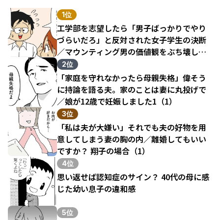
1位
工学部を志望したら「男子ばっかりでやり
づらいだろ」と反対された女子学生の決断
／マウンティング男の価値観をぶち壊した
結果（1）
2位
「家庭を守れなかったら母親失格」偉そう
に持論を語る夫。家のことは妻に丸投げで
／娘が12歳で妊娠しました1（1）
3位
「私は夫が大嫌い」それでも夫の好物を用
意してしまう妻の胸の内／離婚してもいい
ですか？ 翔子の場合（1）
4位
思い返せば認知症のサイン？ 40代の母に感
じた幼い息子の違和感
5位