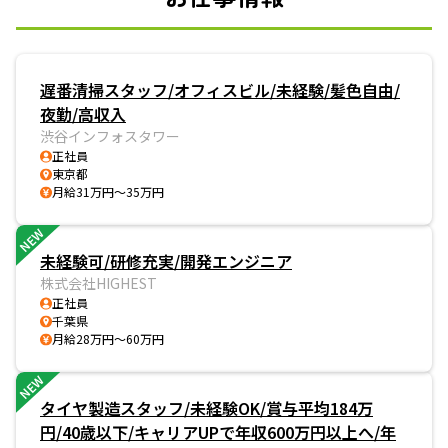
遅番清掃スタッフ/オフィスビル/未経験/髪色自由/
夜勤/高収入
渋谷インフォスタワー
正社員
東京都
月給31万円～35万円
NEW
未経験可/研修充実/開発エンジニア
株式会社HIGHEST
正社員
千葉県
月給28万円～60万円
NEW
タイヤ製造スタッフ/未経験OK/賞与平均184万
円/40歳以下/キャリアUPで年収600万円以上へ/年