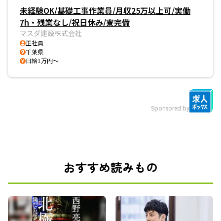
未経験OK/基礎工事作業員/月収25万以上可/実働
7h・残業なし/祝日休み/寮完備
マスダ建設株式会社
正社員
千葉県
日給1万円～
Sponsored by
おすすめ読みもの