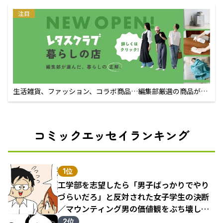
注目
生活雑貨、ファッション、コラボ商品…編集部厳選の商品が買
えるECサイト
コミックエッセイランキング
1位
工学部を志望したら「男子ばっかりでやり
づらいだろ」と反対された女子学生の決断
／マウンティング男の価値観をぶち壊した
結果（1）
2位