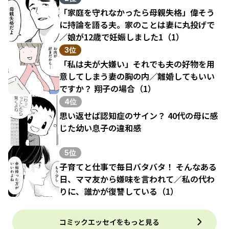
「家庭を守れなかったら母親失格」偉そう
に持論を語る夫。家のことは妻に丸投げで
／娘が12歳で妊娠しました1（1）
3位
「私は夫が大嫌い」それでも夫の好物を用
意してしまう妻の胸の内／離婚してもいい
ですか？ 翔子の場合（1）
4位
思い返せば認知症のサイン？ 40代の母に感
じた幼い息子の違和感
5位
子育てと仕事で毎日バタバタ！ そんなある
日、ママ友から嫌味を言われて／私の代わ
りに、誰かが復讐している（1）
コミックエッセイをもっと見る