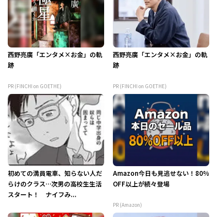
西野亮廣「エンタメ×お金」の軌
西野亮廣「エンタメ×お金」の軌
跡
跡
PR (FINCHI on GOETHE)
PR (FINCHI on GOETHE)
初めての満員電車、知らない人だ
Amazon今日も見逃せない！80%
らけのクラス…次男の高校生生活
OFF以上が続々登場
スタート！ ナイフみ...
PR (Amazon)