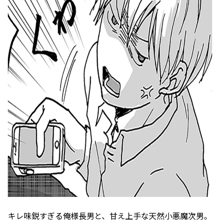
キレ味鋭すぎる俺様長男と、甘え上手な天然小悪魔次男。