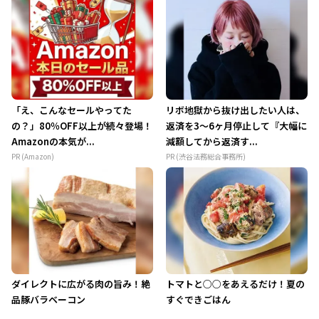
「え、こんなセールやってた
リボ地獄から抜け出したい人は、
の？」80％OFF以上が続々登場！
返済を3～6ヶ月停止して『大幅に
Amazonの本気が...
減額してから返済す...
PR (Amazon)
PR (渋谷法務総合事務所)
ダイレクトに広がる肉の旨み！絶
トマトと○○をあえるだけ！夏の
品豚バラベーコン
すぐできごはん