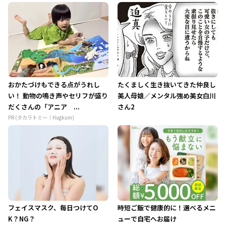
おかたづけもできる点がうれし
たくましく生き抜いてきた仲良し
い！ 動物の鳴き声やセリフが盛り
美人母娘／メンタル強め美女白川
だくさんの「アニア ...
さん2
PR (タカラトミー｜Hugkum)
フェイスマスク、毎日つけてO
時短ご飯で健康的に！選べるメニ
K？NG？
ューで自宅へお届け