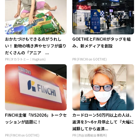
おかたづけもできる点がうれし
GOETHEとFINCHIがタッグを組
い！ 動物の鳴き声やセリフが盛り
み、新メディアを創設
だくさんの「アニア ...
PR (タカラトミー｜Hugkum)
PR (FINCHI on GOETHE)
FINCHI主催「IVS2026」トークセ
カードローン50万円以上の人は、
ッションが話題に！
返済を3～6ヶ月停止して『大幅に
減額してから返済...
PR (FINCHI on GOETHE)
PR (渋谷法務総合事務所)