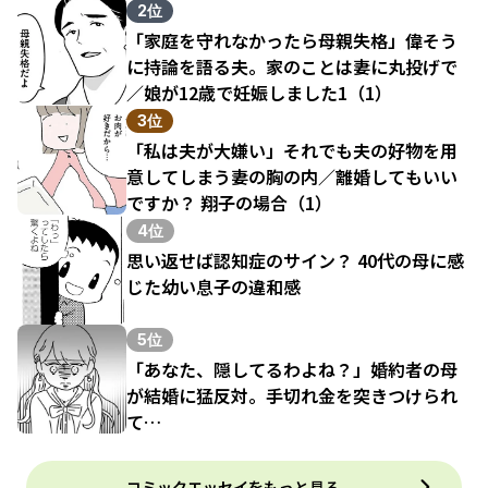
結果（1）
2位
「家庭を守れなかったら母親失格」偉そう
に持論を語る夫。家のことは妻に丸投げで
／娘が12歳で妊娠しました1（1）
3位
「私は夫が大嫌い」それでも夫の好物を用
意してしまう妻の胸の内／離婚してもいい
ですか？ 翔子の場合（1）
4位
思い返せば認知症のサイン？ 40代の母に感
じた幼い息子の違和感
5位
「あなた、隠してるわよね？」婚約者の母
が結婚に猛反対。手切れ金を突きつけられ
て…
コミックエッセイをもっと見る