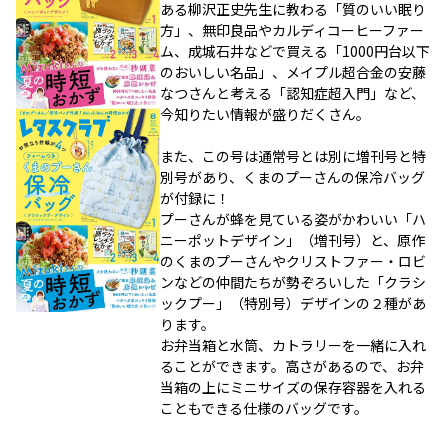
ある柳沢正史先生に教わる「質のいい眠り
方」、無印良品やカルディコーヒーファー
ム、成城石井などで買える「1000円台以下
のおいしい名品」、メイプル超合金の安藤
なつさんと考える「認知症超入門」など、
今知りたい情報が盛りだくさん。
また、この号は通常号とは別に増刊号と特
別号があり、くまのプーさんの保冷バッグ
が付録に！
プーさんが蜂を見ている姿がかわいい「ハ
ニーポットデザイン」（増刊号）と、原作
のくまのプーさんやクリストファー・ロビ
ンなどの仲間たちが勢ぞろいした「クラシ
ックプー」（特別号）デザインの２種があ
ります。
お弁当箱と水筒、カトラリーを一緒に入れ
ることができます。高さがあるので、お弁
当箱の上にミニサイズの保存容器を入れる
こともできる仕様のバッグです。