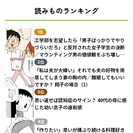
読みものランキング
1位
工学部を志望したら「男子ばっかりでやり
づらいだろ」と反対された女子学生の決断
／マウンティング男の価値観をぶち壊した
結果（1）
2位
「私は夫が大嫌い」それでも夫の好物を用
意してしまう妻の胸の内／離婚してもいい
ですか？ 翔子の場合（1）
3位
思い返せば認知症のサイン？ 40代の母に感
じた幼い息子の違和感
4位
「作りたい」思いが燻ぶり続ける料理好き