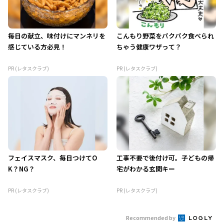
毎日の献立、味付けにマンネリを
こんもり野菜をパクパク食べられ
感じている方必見！
ちゃう健康ワザって？
PR (レタスクラブ)
PR (レタスクラブ)
フェイスマスク、毎日つけてO
工事不要で後付け可。子どもの帰
K？NG？
宅がわかる玄関キー
PR (レタスクラブ)
PR (レタスクラブ)
Recommended by