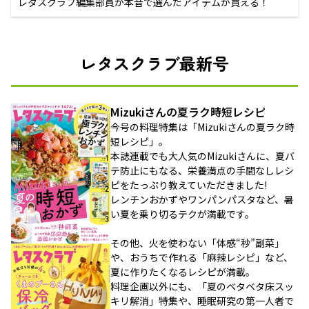
レタスクラブ編集部員が本音で選んだアイテムが買える！
レタスクラブ最新号
Mizukiさんの夏ラク時短レシピ
今号の料理特集は「Mizukiさんの夏ラク時
短レシピ」。
本誌連載でも大人気のMizukiさんに、夏バ
テ防止にもなる、栄養満点の手間なしレシ
ピをたっぷり教えていただきました!
レンチンおかずやワンパンパスタなど、暑
い夏を乗り切るテクが満載です。
その他、火を使わない「体感“秒”副菜」
や、おうちで作れる「麻辣レシピ」など、
夏に作りたくなるレシピが満載。
料理企画以外にも、「夏のベタベタ床スッ
キリ解消」特集や、睡眠研究の第一人者で