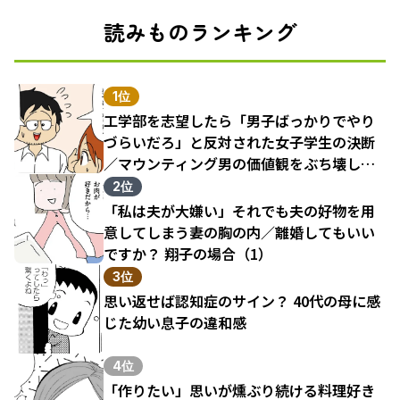
読みものランキング
1位
工学部を志望したら「男子ばっかりでやり
づらいだろ」と反対された女子学生の決断
／マウンティング男の価値観をぶち壊した
結果（1）
2位
「私は夫が大嫌い」それでも夫の好物を用
意してしまう妻の胸の内／離婚してもいい
ですか？ 翔子の場合（1）
3位
思い返せば認知症のサイン？ 40代の母に感
じた幼い息子の違和感
4位
「作りたい」思いが燻ぶり続ける料理好き