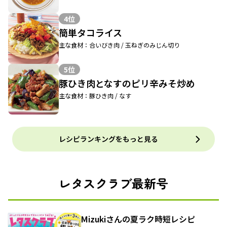
4位
簡単タコライス
主な食材：合いびき肉 / 玉ねぎのみじん切り
5位
豚ひき肉となすのピリ辛みそ炒め
主な食材：豚ひき肉 / なす
レシピランキングをもっと見る
レタスクラブ最新号
Mizukiさんの夏ラク時短レシピ