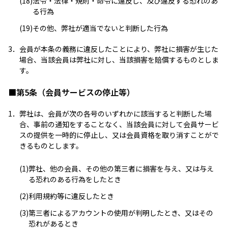
(18)
法令・法律・規則・命令に違反し、及び違反する恐れのあ
る行為
(19)
その他、弊社が適当でないと判断した行為
3．
会員が本条の義務に違反したことにより、弊社に損害が生じた
場合、当該会員は弊社に対し、当該損害を賠償するものとしま
す。
■第5条（会員サービスの停止等）
1．
弊社は、会員が次の各号のいずれかに該当すると判断した場
合、事前の通知をすることなく、当該会員に対して会員サービ
スの提供を一時的に停止し、又は会員資格を取り消すことがで
きるものとします。
(1)
弊社、他の会員、その他の第三者に損害を与え、又は与え
る恐れのある行為をしたとき
(2)
利用規約等に違反したとき
(3)
第三者によるアカウントの使用が判明したとき、又はその
恐れがあるとき