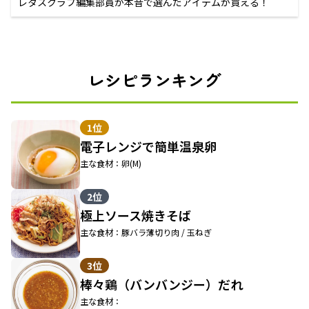
レタスクラブ編集部員が本音で選んだアイテムが買える！
レシピランキング
1位
電子レンジで簡単温泉卵
主な食材：卵(M)
2位
極上ソース焼きそば
主な食材：豚バラ薄切り肉 / 玉ねぎ
3位
棒々鶏（バンバンジー）だれ
主な食材：