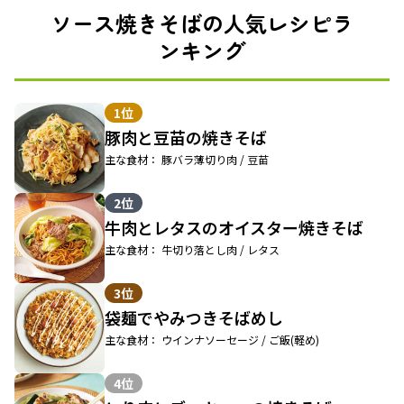
ソース焼きそばの人気レシピラ
ンキング
1位
豚肉と豆苗の焼きそば
主な食材： 豚バラ薄切り肉 / 豆苗
2位
牛肉とレタスのオイスター焼きそば
主な食材： 牛切り落とし肉 / レタス
3位
袋麺でやみつきそばめし
主な食材： ウインナソーセージ / ご飯(軽め)
4位