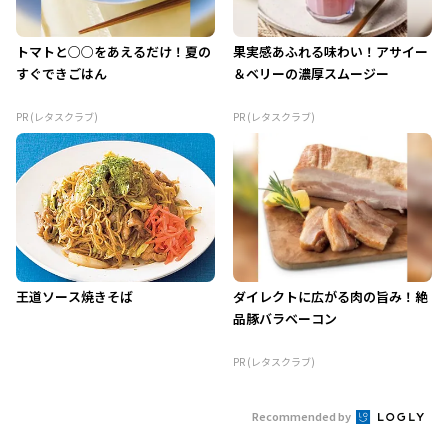
トマトと○○をあえるだけ！夏の
果実感あふれる味わい！アサイー
すぐできごはん
＆ベリーの濃厚スムージー
PR (レタスクラブ)
PR (レタスクラブ)
王道ソース焼きそば
ダイレクトに広がる肉の旨み！絶
品豚バラベーコン
PR (レタスクラブ)
Recommended by