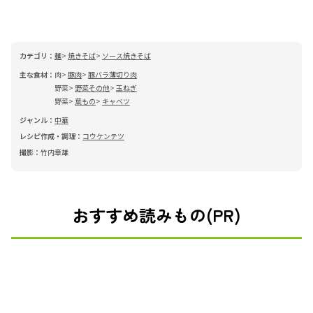
カテゴリ：
麺
焼きそば
ソース焼きそば
主な食材：
肉
豚肉
豚バラ薄切り肉
野菜
野菜その他
玉ねぎ
野菜
葉もの
キャベツ
ジャンル：
中華
レシピ作成・調理：
コウケンテツ
撮影：
竹内章雄
おすすめ読みもの(PR)