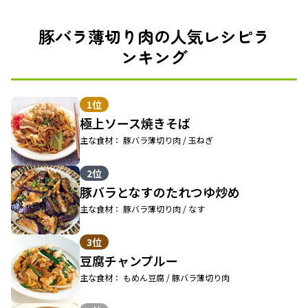
豚バラ薄切り肉の人気レシピラ
ンキング
1位
極上ソース焼きそば
主な食材： 豚バラ薄切り肉 / 玉ねぎ
2位
豚バラとなすのたれつゆ炒め
主な食材： 豚バラ薄切り肉 / なす
3位
豆腐チャンプルー
主な食材： もめん豆腐 / 豚バラ薄切り肉