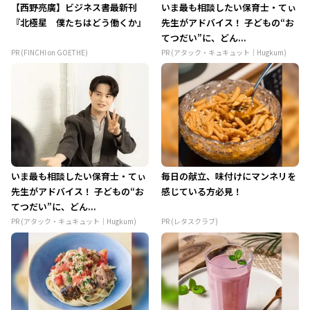
【西野亮廣】ビジネス書最新刊
いま最も相談したい保育士・てぃ
『北極星 僕たちはどう働くか』
先生がアドバイス！ 子どもの“お
てつだい”に、どん...
PR (FINCHI on GOETHE)
PR (アタック・キュキュット｜Hugkum)
いま最も相談したい保育士・てぃ
毎日の献立、味付けにマンネリを
先生がアドバイス！ 子どもの“お
感じている方必見！
てつだい”に、どん...
PR (アタック・キュキュット｜Hugkum)
PR (レタスクラブ)