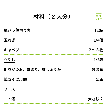
材料（２人分）
豚バラ薄切り肉
120g
玉ねぎ
1/4個
キャベツ
２〜３枚
もやし
1/2袋
削りがつお、青のり、紅しょうが
各適量
焼きそば用麺
２玉
ソース
・酒
大さじ２