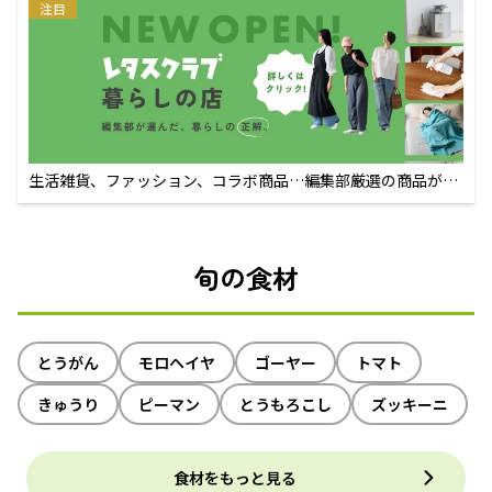
注目
生活雑貨、ファッション、コラボ商品…編集部厳選の商品が買
えるECサイト
旬の食材
とうがん
モロヘイヤ
ゴーヤー
トマト
きゅうり
ピーマン
とうもろこし
ズッキーニ
食材をもっと見る