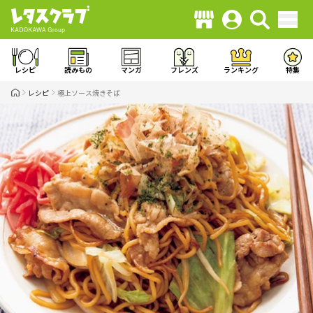
レシピ
読みもの
マンガ
フレンズ
ランキング
特集
レシピ
極上ソース焼きそば