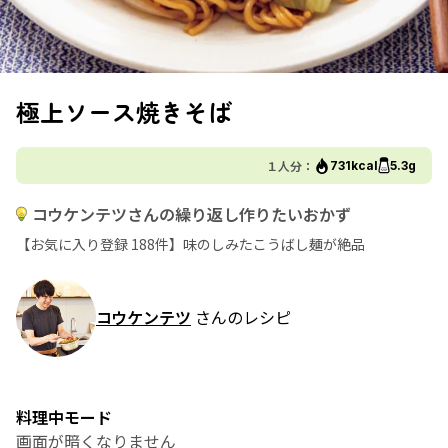
極上ソース焼きそば
１人分：
731kcal
5.3g
コウケンテツさんの繰り返し作りたいおかず
【お気に入り登録 188件】味のしみたこうばし麺が絶品
コウケンテツ
さんのレシピ
料理中モード
画面が暗くなりません