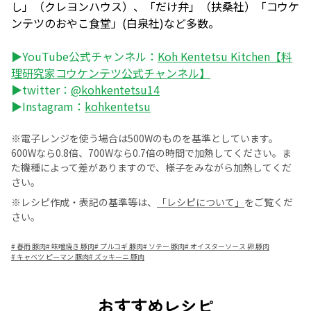
し」（クレヨンハウス）、「だけ弁」（扶桑社）「コウケ
ンテツのおやこ食堂」(白泉社)など多数。
▶YouTube公式チャンネル：
Koh Kentetsu Kitchen【料
理研究家コウケンテツ公式チャンネル】
▶twitter：
@kohkentetsu14
▶Instagram：
kohkentetsu
※電子レンジを使う場合は500Wのものを基準としています。
600Wなら0.8倍、700Wなら0.7倍の時間で加熱してください。ま
た機種によって差がありますので、様子をみながら加熱してくだ
さい。
※レシピ作成・表記の基準等は、
「レシピについて」
をご覧くだ
さい。
#
春雨 豚肉
#
味噌焼き 豚肉
#
プルコギ 豚肉
#
ソテー 豚肉
#
オイスターソース 卵 豚肉
#
キャベツ ピーマン 豚肉
#
ズッキーニ 豚肉
おすすめレシピ