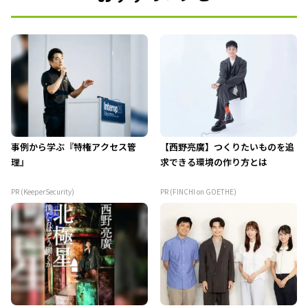
事例から学ぶ『特権アクセス管
【西野亮廣】つくりたいものを追
理』
求できる環境の作り方とは
PR (KeeperSecurity)
PR (FINCHI on GOETHE)