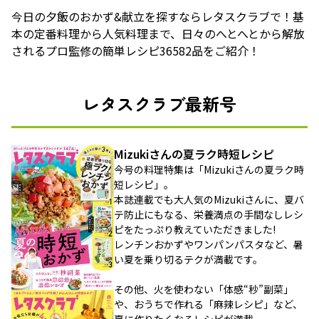
今日の夕飯のおかず&献立を探すならレタスクラブで！基
本の定番料理から人気料理まで、日々のへとへとから解放
されるプロ監修の簡単レシピ36582品をご紹介！
レタスクラブ最新号
Mizukiさんの夏ラク時短レシピ
今号の料理特集は「Mizukiさんの夏ラク時
短レシピ」。
本誌連載でも大人気のMizukiさんに、夏バ
テ防止にもなる、栄養満点の手間なしレシ
ピをたっぷり教えていただきました!
レンチンおかずやワンパンパスタなど、暑
い夏を乗り切るテクが満載です。
その他、火を使わない「体感“秒”副菜」
や、おうちで作れる「麻辣レシピ」など、