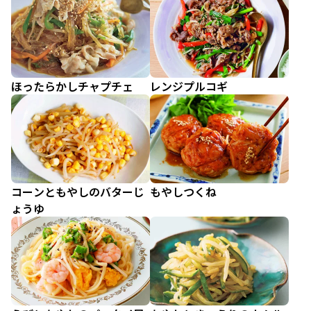
ほったらかしチャプチェ
レンジプルコギ
コーンともやしのバターじ
もやしつくね
ょうゆ