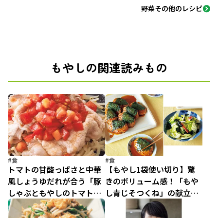
野菜その他のレシピ
もやしの関連読みもの
#食
#食
トマトの甘酸っぱさと中華
【もやし1袋使い切り】驚
風しょうゆだれが合う「豚
きのボリューム感！「もや
しゃぶともやしのトマトだ
し青じそつくね」の献立な
れ」
ら家族も大満足