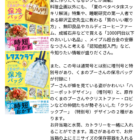
夏に作りたくなるレシピが満載。
料理企画以外にも、「夏のベタベタ床スッ
キリ解消」特集や、睡眠研究の第一人者で
ある柳沢正史先生に教わる「質のいい眠り
方」、無印良品やカルディコーヒーファー
ム、成城石井などで買える「1000円台以下
のおいしい名品」、メイプル超合金の安藤
なつさんと考える「認知症超入門」など、
今知りたい情報が盛りだくさん。
また、この号は通常号とは別に増刊号と特
別号があり、くまのプーさんの保冷バッグ
が付録に！
プーさんが蜂を見ている姿がかわいい「ハ
ニーポットデザイン」（増刊号）と、原作
のくまのプーさんやクリストファー・ロビ
ンなどの仲間たちが勢ぞろいした「クラシ
ックプー」（特別号）デザインの２種があ
ります。
お弁当箱と水筒、カトラリーを一緒に入れ
ることができます。高さがあるので、お弁
当箱の上にミニサイズの保存容器を入れる