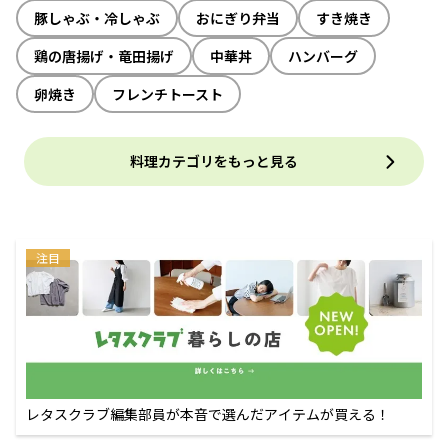
豚しゃぶ・冷しゃぶ
おにぎり弁当
すき焼き
鶏の唐揚げ・竜田揚げ
中華丼
ハンバーグ
卵焼き
フレンチトースト
料理カテゴリをもっと見る
注目
レタスクラブ編集部員が本音で選んだアイテムが買える！