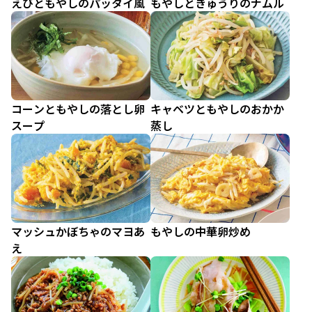
えびともやしのパッタイ風
もやしときゅうりのナムル
コーンともやしの落とし卵
キャベツともやしのおかか
スープ
蒸し
マッシュかぼちゃのマヨあ
もやしの中華卵炒め
え