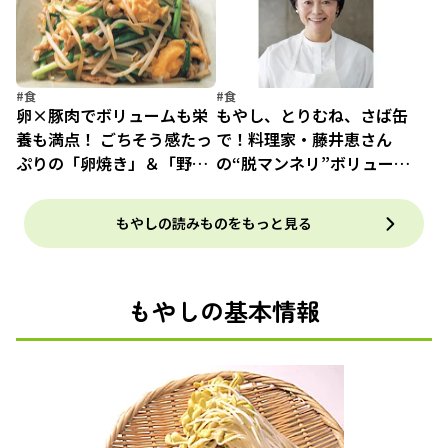
#食
#食
卵×豚肉でボリュームも栄
もやし、とりむね、さば缶
養も満点！ ごちそう感たっ
で！料理家・藤井恵さん
ぷりの「卵焼き」＆「野菜
の“脱マンネリ”ボリューム
炒め」
炒め3つ
もやしの読みものをもっと見る
もやしの基本情報