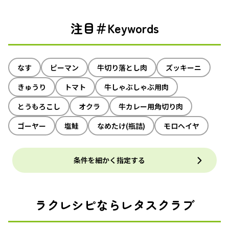
注目＃Keywords
なす
ピーマン
牛切り落とし肉
ズッキーニ
きゅうり
トマト
牛しゃぶしゃぶ用肉
とうもろこし
オクラ
牛カレー用角切り肉
ゴーヤー
塩鮭
なめたけ(瓶詰)
モロヘイヤ
条件を細かく指定する
ラクレシピならレタスクラブ