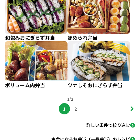
和包みおにぎらず弁当
ほめられ弁当
ボリューム肉弁当
ツナしそおにぎらず弁当
1/2
1
2
詳しい条件で絞り込む
主食になるお弁当（一品弁当）のレシピ