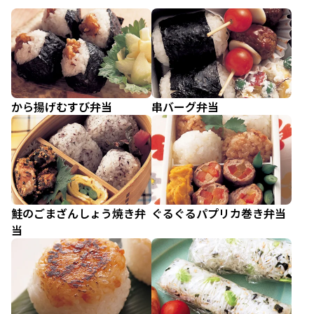
から揚げむすび弁当
串バーグ弁当
鮭のごまざんしょう焼き弁
ぐるぐるパプリカ巻き弁当
当