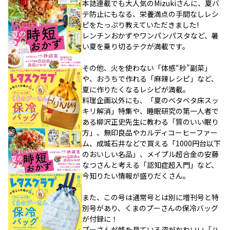
本誌連載でも大人気のMizukiさんに、夏バ
テ防止にもなる、栄養満点の手間なしレシ
ピをたっぷり教えていただきました!
レンチンおかずやワンパンパスタなど、暑
い夏を乗り切るテクが満載です。
その他、火を使わない「体感“秒”副菜」
や、おうちで作れる「麻辣レシピ」など、
夏に作りたくなるレシピが満載。
料理企画以外にも、「夏のベタベタ床スッ
キリ解消」特集や、睡眠研究の第一人者で
ある柳沢正史先生に教わる「質のいい眠り
方」、無印良品やカルディコーヒーファー
ム、成城石井などで買える「1000円台以下
のおいしい名品」、メイプル超合金の安藤
なつさんと考える「認知症超入門」など、
今知りたい情報が盛りだくさん。
また、この号は通常号とは別に増刊号と特
別号があり、くまのプーさんの保冷バッグ
が付録に！
プーさんが蜂を見ている姿がかわいい「ハ