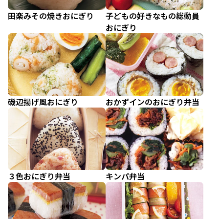
田楽みその焼きおにぎり
子どもの好きなもの総動員
おにぎり
磯辺揚げ風おにぎり
おかずインのおにぎり弁当
３色おにぎり弁当
キンパ弁当