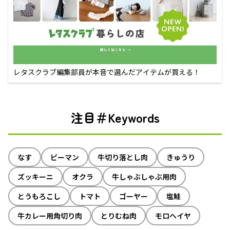
レタスクラブ編集部員が本音で選んだアイテムが買える！
注目＃Keywords
なす
ピーマン
牛切り落とし肉
きゅうり
ズッキーニ
オクラ
牛しゃぶしゃぶ用肉
とうもろこし
トマト
ゴーヤー
塩鮭
牛カレー用角切り肉
とりむね肉
モロヘイヤ