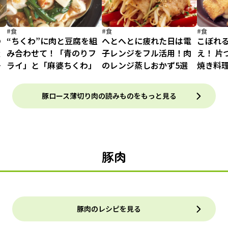
#食
#食
#食
の
“ちくわ”に肉と豆腐を組
へとへとに疲れた日は電
こぼれ
吸
み合わせて！「青のりフ
子レンジをフル活用！肉
え！ 片
青
ライ」と「麻婆ちくわ」
のレンジ蒸しおかず5選
焼き料
ー風チ
ツ」
豚ロース薄切り肉の読みものをもっと見る
豚肉
豚肉のレシピを見る