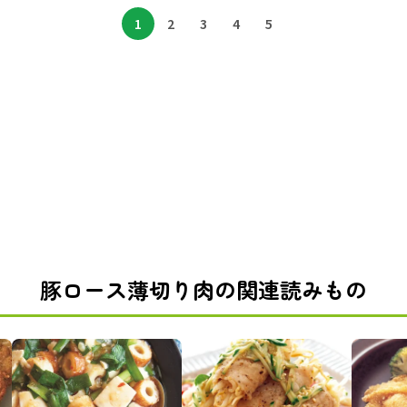
1
2
3
4
5
豚ロース薄切り肉の関連読みもの