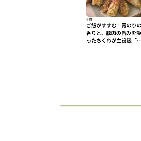
#食
ご飯がすすむ！青のり
香りと、豚肉の旨みを
ったちくわが主役級「
のりフライ」