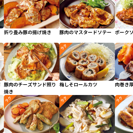
り
折り畳み豚の揚げ焼き
豚肉のマスタードソテー
ポーク
ラク
南
豚肉のチーズサンド照り
梅しそロールカツ
肉巻き
焼き
ラク
ラク
ラク