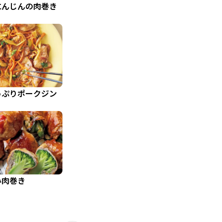
にんじんの肉巻き
っぷりポークジン
み肉巻き