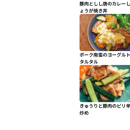
豚肉としし唐のカレー
ょうが焼き丼
ポーク南蛮のヨーグル
タルタル
ラク
きゅうりと豚肉のピリ
炒め