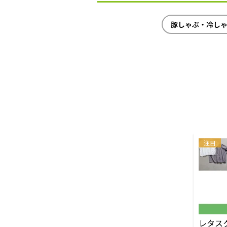
豚しゃぶ・冷し
注目
レタス