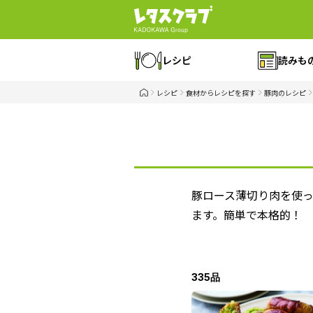
レシピ
読みも
レシピ
食材からレシピを探す
豚肉のレシピ
豚ロース薄切り肉を使
ます。簡単で本格的！
335品