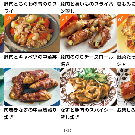
し
豚肉とちくわの青のりフ
豚肉と長いものフライパ
塩もみ
ライ
ン蒸し
ラク
ラク
ラク
ト
豚肉とキャベツの中華丼
豚肉ののりチーズロール
野菜た
焼き
ジャー
辛
肉巻きなすの中華風照り
なすと豚肉のスパイシー
お楽し
焼き
蒸し焼き
1/17