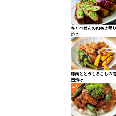
キャベせんの肉巻き照
焼き
豚肉ととうもろこしの
蛮漬け
ラク