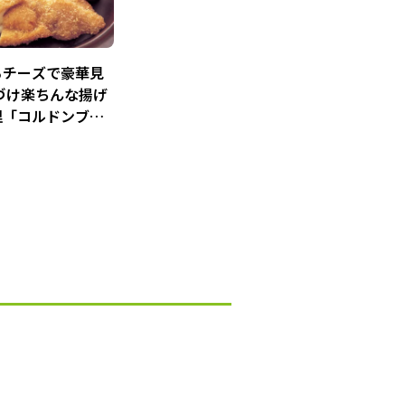
るチーズで豪華見
づけ楽ちんな揚げ
理「コルドンブル
ーズポークカツレ