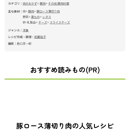
カテゴリ：
肉のおかず
豚肉
その他 豚肉料理
主な食材：
肉
豚肉
豚ロース薄切り肉
野菜
葉もの
レタス
卵･乳製品
チーズ
スライスチーズ
ジャンル：
洋食
レシピ作成・調理：
武蔵裕子
撮影：
邑口京一郎
おすすめ読みもの(PR)
豚ロース薄切り肉の人気レシピ