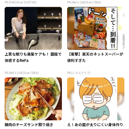
PR (FINCHI on GOETHE)
PR (ReFa GINZA on CREA)
上質な眠りも美髪ケアも！ 銀座で
【衝撃】楽天のネットスーパーが
体感するReFa
便利すぎた
PR (ReFa GINZA on CREA)
PR (レタスクラブ)
豚肉のチーズサンド照り焼き
え！あの菌が太りにくい身体作り