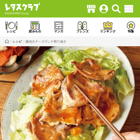
レシピ
読みもの
マンガ
フレンズ
ランキング
特集
レシピ
豚肉のチーズサンド照り焼き