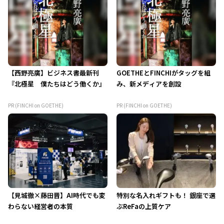
【西野亮廣】ビジネス書最新刊
GOETHEとFINCHIがタッグを組
『北極星 僕たちはどう働くか』
み、新メディアを創設
PR (FINCHI on GOETHE)
PR (FINCHI on GOETHE)
【見城徹×藤田晋】AI時代でも変
特別な名入れギフトも！ 銀座で選
わらない経営者の本質
ぶReFaの上質ケア