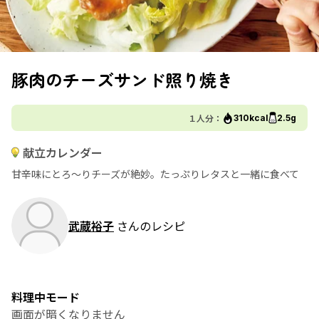
豚肉のチーズサンド照り焼き
１人分：
310kcal
2.5g
献立カレンダー
甘辛味にとろ～りチーズが絶妙。たっぷりレタスと一緒に食べて
武蔵裕子
さんのレシピ
料理中モード
画面が暗くなりません