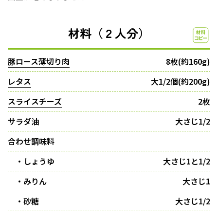
材料（２人分）
豚ロース薄切り肉
8枚(約160g)
レタス
大1/2個(約200g)
スライスチーズ
2枚
サラダ油
大さじ1/2
合わせ調味料
・しょうゆ
大さじ1と1/2
・みりん
大さじ1
・砂糖
大さじ1/2