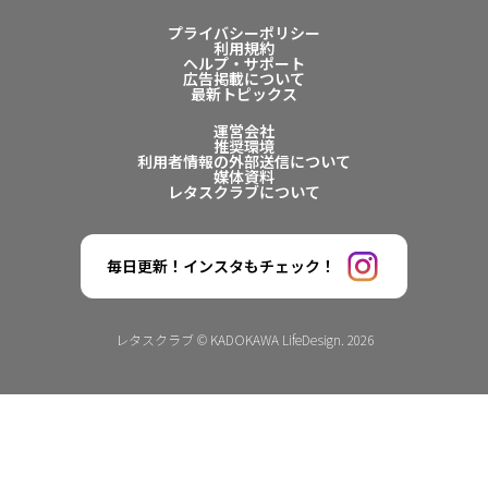
プライバシーポリシー
利用規約
ヘルプ・サポート
広告掲載について
最新トピックス
運営会社
推奨環境
利用者情報の外部送信について
媒体資料
レタスクラブについて
毎日更新！インスタもチェック！
レタスクラブ © KADOKAWA LifeDesign. 2026