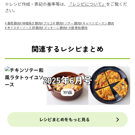
※レシピ作成・表記の基準等は、
「レシピについて」
をご覧くだ
さい。
#
春雨 豚肉
#
味噌焼き 豚肉
#
プルコギ 豚肉
#
ソテー 豚肉
#
キャベツ ピーマン 豚肉
#
オイスターソース 卵 豚肉
#
ズッキーニ 豚肉
#
大根 煮物 豚肉
関連するレシピまとめ
2025年6月号
101品
レシピまとめをもっと見る