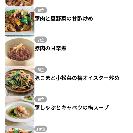
6位
豚肉と夏野菜の甘酢炒め
7位
豚肉の甘辛煮
8位
豚こまと小松菜の梅オイスター炒め
9位
豚しゃぶとキャベツの梅スープ
10位