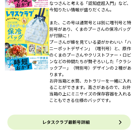
なつさんと考える「認知症超入門」など、
今知りたい情報が盛りだくさん。
また、この号は通常号とは別に増刊号と特
別号があり、くまのプーさんの保冷バッグ
が付録に！
プーさんが蜂を見ている姿がかわいい「ハ
ニーポットデザイン」（増刊号）と、原作
のくまのプーさんやクリストファー・ロビ
ンなどの仲間たちが勢ぞろいした「クラシ
ックプー」（特別号）デザインの２種があ
ります。
お弁当箱と水筒、カトラリーを一緒に入れ
ることができます。高さがあるので、お弁
当箱の上にミニサイズの保存容器を入れる
こともできる仕様のバッグです。
レタスクラブ最新号詳細