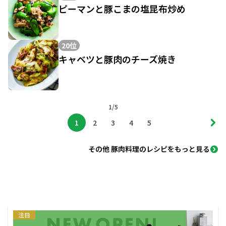
ピーマンと豚こまの塩昆布炒め
20位
キャベツと豚肉のチーズ焼き
1/5
1
2
3
4
5
その他 豚肉料理のレシピをもっと見る
注目