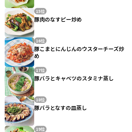
15位
豚肉のなすピー炒め
16位
豚こまとにんじんのウスターチーズ炒
め
17位
豚バラとキャベツのスタミナ蒸し
18位
豚バラとなすの皿蒸し
19位