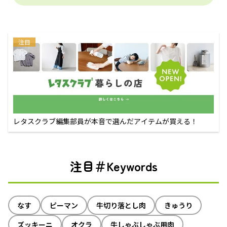
注目
レタスクラブ編集部員が本音で選んだアイテムが買える！
注目＃Keywords
なす
ピーマン
牛切り落とし肉
きゅうり
ズッキーニ
オクラ
牛しゃぶしゃぶ用肉