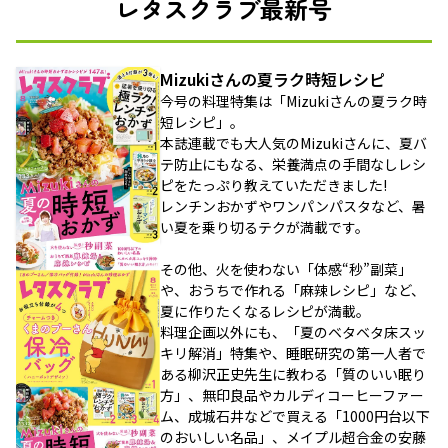
レタスクラブ最新号
Mizukiさんの夏ラク時短レシピ
今号の料理特集は「Mizukiさんの夏ラク時
短レシピ」。
本誌連載でも大人気のMizukiさんに、夏バ
テ防止にもなる、栄養満点の手間なしレシ
ピをたっぷり教えていただきました!
レンチンおかずやワンパンパスタなど、暑
い夏を乗り切るテクが満載です。
その他、火を使わない「体感“秒”副菜」
や、おうちで作れる「麻辣レシピ」など、
夏に作りたくなるレシピが満載。
料理企画以外にも、「夏のベタベタ床スッ
キリ解消」特集や、睡眠研究の第一人者で
ある柳沢正史先生に教わる「質のいい眠り
方」、無印良品やカルディコーヒーファー
ム、成城石井などで買える「1000円台以下
のおいしい名品」、メイプル超合金の安藤