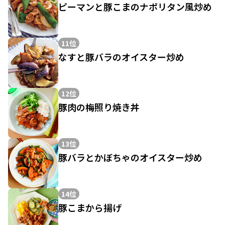
ピーマンと豚こまのナポリタン風炒め
11位
なすと豚バラのオイスター炒め
12位
豚肉の梅照り焼き丼
13位
豚バラとかぼちゃのオイスター炒め
14位
豚こまから揚げ