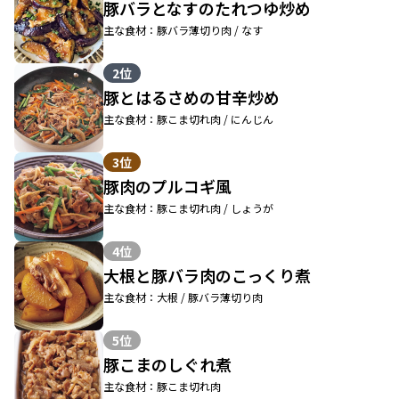
豚バラとなすのたれつゆ炒め
主な食材：豚バラ薄切り肉 / なす
2位
豚とはるさめの甘辛炒め
主な食材：豚こま切れ肉 / にんじん
3位
豚肉のプルコギ風
主な食材：豚こま切れ肉 / しょうが
4位
大根と豚バラ肉のこっくり煮
主な食材：大根 / 豚バラ薄切り肉
5位
豚こまのしぐれ煮
主な食材：豚こま切れ肉