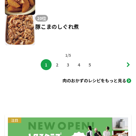
20位
豚こまのしぐれ煮
1/5
1
2
3
4
5
肉のおかずのレシピをもっと見る
注目