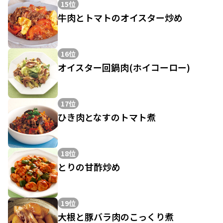
15位
牛肉とトマトのオイスター炒め
16位
オイスター回鍋肉(ホイコーロー)
17位
ひき肉となすのトマト煮
18位
とりの甘酢炒め
19位
大根と豚バラ肉のこっくり煮