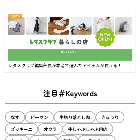
注目
レタスクラブ編集部員が本音で選んだアイテムが買える！
注目＃Keywords
なす
ピーマン
牛切り落とし肉
きゅうり
ズッキーニ
オクラ
牛しゃぶしゃぶ用肉