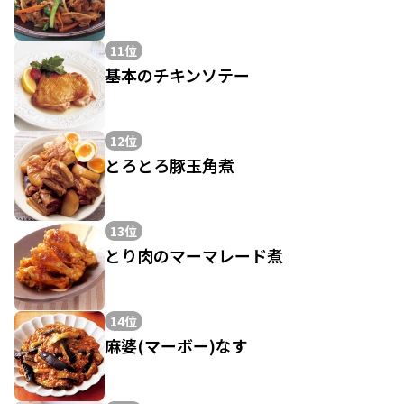
11位
基本のチキンソテー
12位
とろとろ豚玉角煮
13位
とり肉のマーマレード煮
14位
麻婆(マーボー)なす