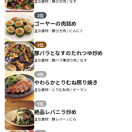
主な食材：豚ひき肉 / なす
2位
ゴーヤーの肉詰め
主な食材：豚ひき肉 / にんにく
3位
豚バラとなすのたれつゆ炒め
主な食材：豚バラ薄切り肉 / なす
4位
やわらかとりむね照り焼き
主な食材：とりむね肉 / ピーマン
5位
絶品レバニラ炒め
主な食材：豚レバー / にら