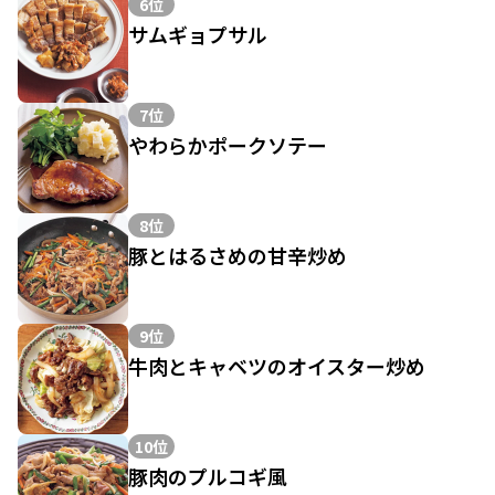
6位
サムギョプサル
7位
やわらかポークソテー
8位
豚とはるさめの甘辛炒め
9位
牛肉とキャベツのオイスター炒め
10位
豚肉のプルコギ風