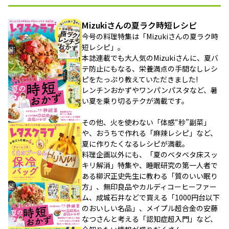
Mizukiさんの夏ラク時短レシピ
今号の料理特集は「Mizukiさんの夏ラク時
短レシピ」。
本誌連載でも大人気のMizukiさんに、夏バ
テ防止にもなる、栄養満点の手間なしレシ
ピをたっぷり教えていただきました!
レンチンおかずやワンパンパスタなど、暑
い夏を乗り切るテクが満載です。
その他、火を使わない「体感“秒”副菜」
や、おうちで作れる「麻辣レシピ」など、
夏に作りたくなるレシピが満載。
料理企画以外にも、「夏のベタベタ床スッ
キリ解消」特集や、睡眠研究の第一人者で
ある柳沢正史先生に教わる「質のいい眠り
方」、無印良品やカルディコーヒーファー
ム、成城石井などで買える「1000円台以下
のおいしい名品」、メイプル超合金の安藤
なつさんと考える「認知症超入門」など、