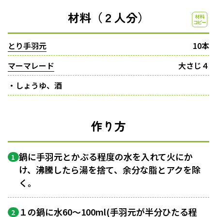
材料（２人分）
とり手羽元
10本
マーマレード
大さじ４
・しょうゆ、酒
作り方
鍋に手羽元とかぶる程度の水を入れて火にか
1
け、沸騰したら湯を捨て、余分な脂とアクを除
く。
１の鍋に水60〜100ml(手羽元が半分ひたる程
2