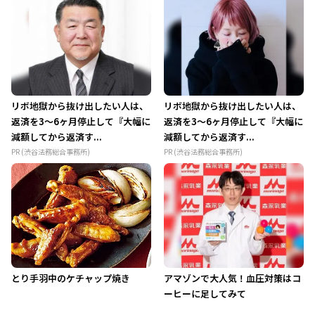
リボ地獄から抜け出したい人は、
リボ地獄から抜け出したい人は、
返済を3～6ヶ月停止して『大幅に
返済を3～6ヶ月停止して『大幅に
減額してから返済す...
減額してから返済す...
PR (渋谷法務総合事務所)
PR (渋谷法務総合事務所)
とり手羽中のケチャップ焼き
アマゾンで大人気！血圧対策はコ
ーヒーに足してみて