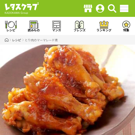
レシピ
読みもの
マンガ
フレンズ
ランキング
特集
レシピ
とり肉のマーマレード煮