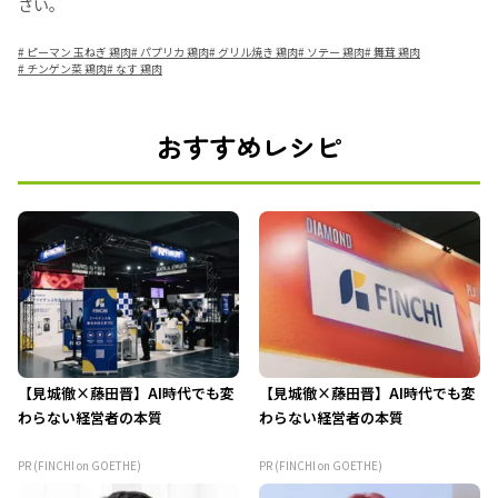
さい。
#
ピーマン 玉ねぎ 鶏肉
#
パプリカ 鶏肉
#
グリル焼き 鶏肉
#
ソテー 鶏肉
#
舞茸 鶏肉
#
チンゲン菜 鶏肉
#
なす 鶏肉
おすすめレシピ
【見城徹×藤田晋】AI時代でも変
【見城徹×藤田晋】AI時代でも変
わらない経営者の本質
わらない経営者の本質
PR (FINCHI on GOETHE)
PR (FINCHI on GOETHE)