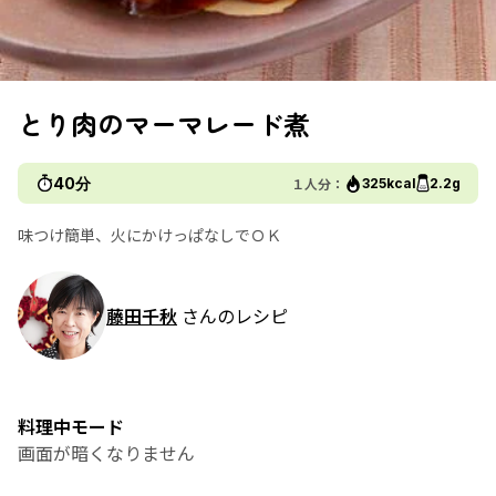
とり肉のマーマレード煮
40分
１人分：
325kcal
2.2g
味つけ簡単、火にかけっぱなしでＯＫ
藤田千秋
さんのレシピ
料理中モード
画面が暗くなりません