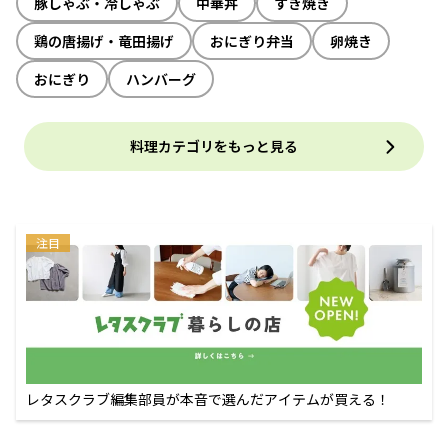
豚しゃぶ・冷しゃぶ
中華丼
すき焼き
鶏の唐揚げ・竜田揚げ
おにぎり弁当
卵焼き
おにぎり
ハンバーグ
料理カテゴリをもっと見る
注目
レタスクラブ編集部員が本音で選んだアイテムが買える！