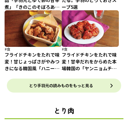
品「手羽元とゆで卵の甘辛
たる。手羽のとっておきス
煮」「きのこのそぼろあん
ープ5選
かけオムレツ」
#食
#食
フライドチキンをたれで味
フライドチキンをたれで味
変！甘じょっぱさがやみつ
変！甘辛だれをからめた本
きになる韓国風「ハニーバ
場韓国の「ヤンニョムチキ
ターチキン」
ン」
とり手羽元の読みものをもっと見る
とり肉