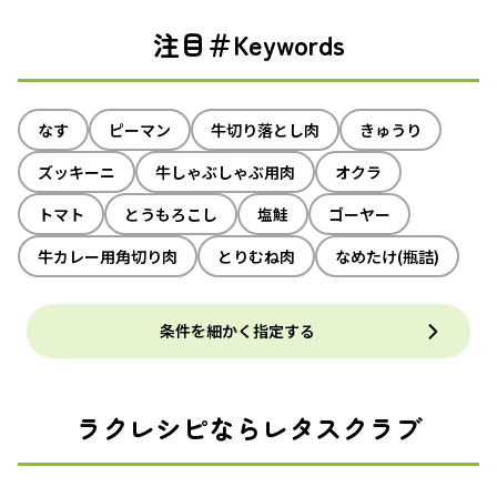
注目＃Keywords
なす
ピーマン
牛切り落とし肉
きゅうり
ズッキーニ
牛しゃぶしゃぶ用肉
オクラ
トマト
とうもろこし
塩鮭
ゴーヤー
牛カレー用角切り肉
とりむね肉
なめたけ(瓶詰)
条件を細かく指定する
ラクレシピならレタスクラブ