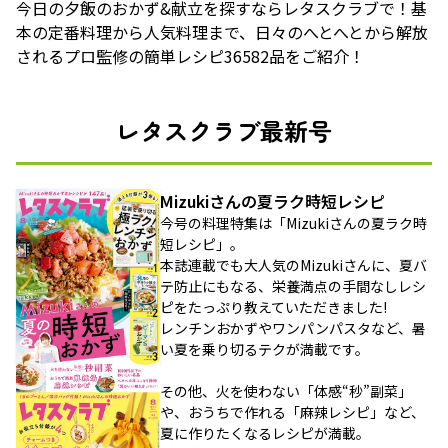
今日の夕飯のおかず&献立を探すならレタスクラブで！基
本の定番料理から人気料理まで、日々のへとへとから解放
されるプロ監修の簡単レシピ36582品をご紹介！
レタスクラブ最新号
Mizukiさんの夏ラク時短レシピ
今号の料理特集は「Mizukiさんの夏ラク時
短レシピ」。
本誌連載でも大人気のMizukiさんに、夏バ
テ防止にもなる、栄養満点の手間なしレシ
ピをたっぷり教えていただきました!
レンチンおかずやワンパンパスタなど、暑
い夏を乗り切るテクが満載です。
その他、火を使わない「体感“秒”副菜」
や、おうちで作れる「麻辣レシピ」など、
夏に作りたくなるレシピが満載。