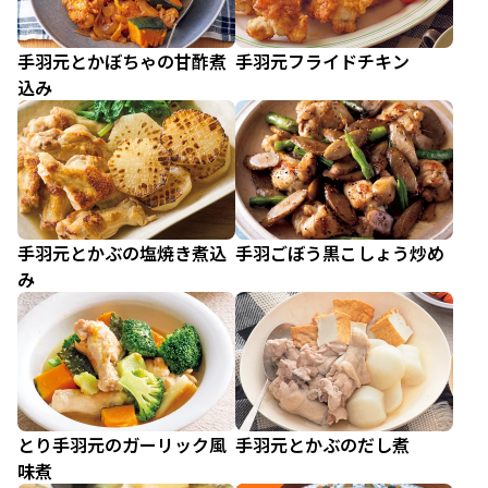
手羽元とかぼちゃの甘酢煮
手羽元フライドチキン
込み
手羽元とかぶの塩焼き煮込
手羽ごぼう黒こしょう炒め
み
とり手羽元のガーリック風
手羽元とかぶのだし煮
味煮