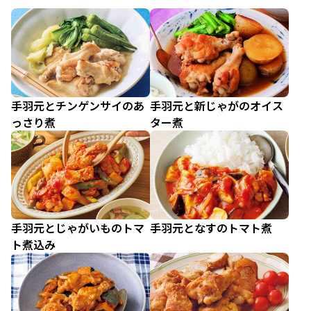
手羽元とチンゲンサイのあ
手羽元と新じゃがのオイス
っさり煮
ター煮
手羽元とじゃがいものトマ
手羽元となすのトマト煮
ト煮込み