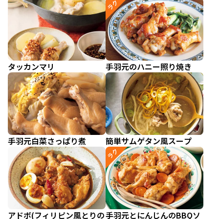
ラク
タッカンマリ
手羽元のハニー照り焼き
手羽元白菜さっぱり煮
簡単サムゲタン風スープ
ラク
アドボ(フィリピン風とりの
手羽元とにんじんのBBQソ