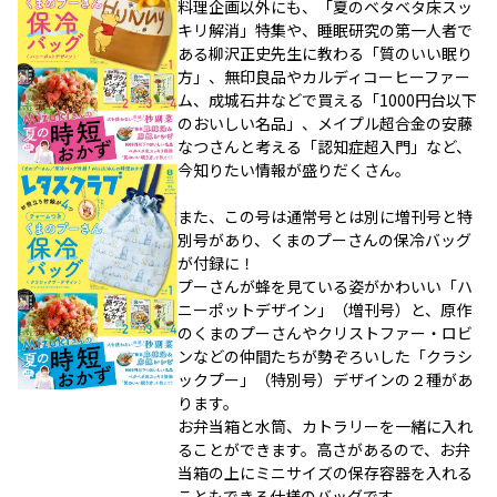
料理企画以外にも、「夏のベタベタ床スッ
キリ解消」特集や、睡眠研究の第一人者で
ある柳沢正史先生に教わる「質のいい眠り
方」、無印良品やカルディコーヒーファー
ム、成城石井などで買える「1000円台以下
のおいしい名品」、メイプル超合金の安藤
なつさんと考える「認知症超入門」など、
今知りたい情報が盛りだくさん。
また、この号は通常号とは別に増刊号と特
別号があり、くまのプーさんの保冷バッグ
が付録に！
プーさんが蜂を見ている姿がかわいい「ハ
ニーポットデザイン」（増刊号）と、原作
のくまのプーさんやクリストファー・ロビ
ンなどの仲間たちが勢ぞろいした「クラシ
ックプー」（特別号）デザインの２種があ
ります。
お弁当箱と水筒、カトラリーを一緒に入れ
ることができます。高さがあるので、お弁
当箱の上にミニサイズの保存容器を入れる
こともできる仕様のバッグです。