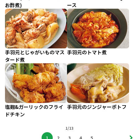
お酢煮)
ース
手羽元とじゃがいものマス
手羽元のトマト煮
タード煮
塩麹&ガーリックのフライ
手羽元のジンジャーポトフ
ドチキン
1/13
1
2
3
4
5