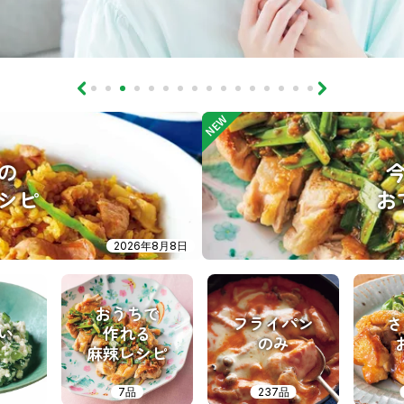
NEW
の
シピ
お
2026年8月8日
おうちで
フライパン
さ
い
作れる
のみ
麻辣レシピ
7品
237品