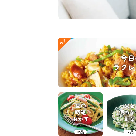
ラク
今日
ラクレ
夏の
火を
時短
使わな
おかず
副菜
15品
17品