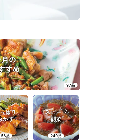
今月の
すすめ
97品
っぱり
スピード
おかず
副菜
56品
240品