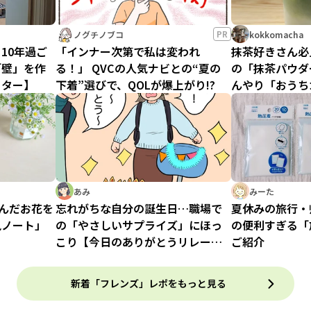
PR
ノグチノブコ
kokkomacha
10年過ご
「インナー次第で私は変われ
抹茶好きさん必
「壁」を作
る！」 QVCの人気ナビとの“夏の
の「抹茶パウダ
フター】
下着”選びで、QOLが爆上がり!?
んやり「おうち
選
あみ
みーた
摘んだお花を
忘れがちな自分の誕生日…職場で
夏休みの旅行・
風ノート」
の「やさしいサプライズ」にほっ
の便利すぎる「
こり【今日のありがとうリレー連
ご紹介
載 第3回】
新着「フレンズ」レポをもっと見る