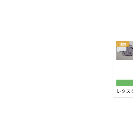
注目
レタス