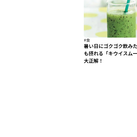
#食
暑い日にゴクゴク飲みた
も摂れる「キウイスム
大正解！