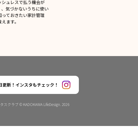
ッシュレスで払う機会が
く、気づかないうちに使い
知っておきたい家計管理
教えます。
日更新！インスタもチェック！
タスクラブ © KADOKAWA LifeDesign. 2026