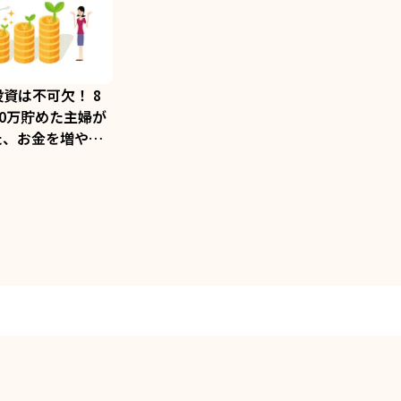
に投資は不可欠！ 8
00万貯めた主婦が
た、お金を増やす
大切なこと／知識
らのサイド
3）