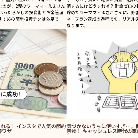
なのが、2児のワーママ・えまさん
消するにはどうすれば？ 貯金ゼロの状
「ほったらかしの投資術とお金管理
貯めたワーママ・ゆきこさんに、貯蓄
すすめの簡単投資テクは必見で
ネープラン達成の過程での、リアル
なります。
れる！ インスタで人気の節約
気づかないうちに使いすぎ…。
蓄ワザ
禁物！ キャッシュレス時代の家