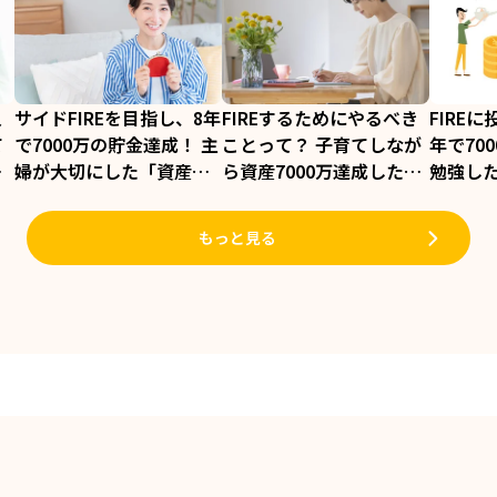
入
サイドFIREを目指し、8年
FIREするためにやるべき
FIRE
て
で7000万の貯金達成！ 主
ことって？ 子育てしなが
年で70
し
婦が大切にした「資産を
ら資産7000万達成した主
勉強し
長持ちさせる考え方」／
婦が教えます／知識ゼロ
ために
知識ゼロからのサイド
からのサイドFIRE（2）
ゼロか
もっと見る
FIRE（1）
FIRE（