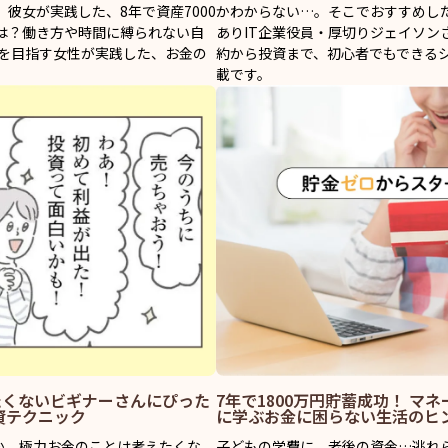
彼女が実践した、8年で資産7000
かわからない…。そこでおすすめし
は？働き方や時間に縛られない自
ありIT企業役員・厚切りジェイソン
」を目指す女性が実践した、お金の
約から投資まで、初心者でもできる
載です。
たくないビギナーさんにぴった
7年で1800万円貯蓄成功！ マ
資テクニック
に学ぶお金に困らない生活のヒ
か、極力お金のことは考えたくな
子どもの学費に、老後の資金…逃れ