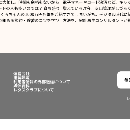
に大忙し。時間も余裕もないから
電子マネーやコード決済など、キャ
ードの人も多いのでは？ 育ち盛り
増えている昨今。支出管理がしづら
くぅちゃんの1000万円貯蓄をご紹
すぎてしまいがち。デジタル時代に
り組める節約・貯蓄のコツを学び
方法を、家計再生コンサルタントが
運営会社
推奨環境
毎
利用者情報の外部送信について
媒体資料
レタスクラブについて
レ