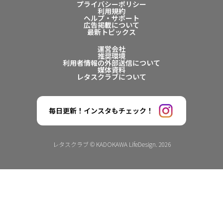
プライバシーポリシー
利用規約
ヘルプ・サポート
広告掲載について
最新トピックス
運営会社
推奨環境
利用者情報の外部送信について
媒体資料
レタスクラブについて
毎日更新！インスタもチェック！
レタスクラブ © KADOKAWA LifeDesign. 2026