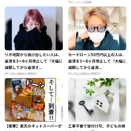
PR (くらしの話題)
リボ地獄から抜け出したい人は、
カードローン50万円以上の人は、
返済を3～6ヶ月停止して『大幅に
返済を3～6ヶ月停止して『大幅に
減額してから返済す...
減額してから返済...
PR (渋谷法務総合事務所)
PR (渋谷法務総合事務所)
【衝撃】楽天のネットスーパーが
工事不要で後付け可。子どもの帰