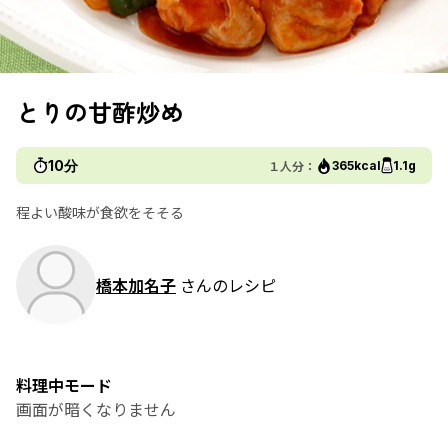
とりの甘酢炒め
10分
１人分：
365kcal
1.1g
程よい酸味が食欲をそそる
橋本加名子
さんのレシピ
料理中モード
画面が暗くなりません