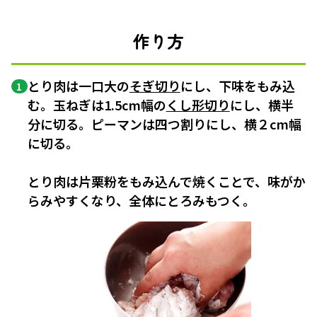
作り方
とり肉は一口大の
そぎ切り
にし、下味をもみ込
1
む。玉ねぎは1.5cm幅の
くし形切り
にし、横半
分に切る。ピーマンは四つ割りにし、横２cm幅
に切る。
とり肉は片栗粉をもみ込んで焼くことで、味がか
らみやすくなり、全体にとろみもつく。