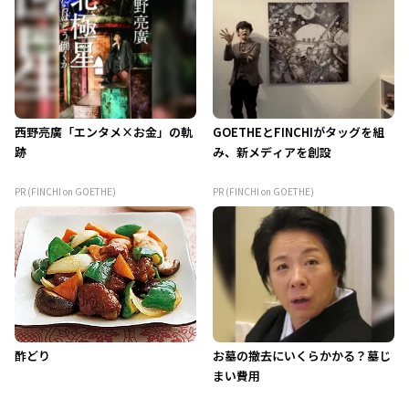
西野亮廣「エンタメ×お金」の軌
GOETHEとFINCHIがタッグを組
跡
み、新メディアを創設
PR (FINCHI on GOETHE)
PR (FINCHI on GOETHE)
酢どり
お墓の撤去にいくらかかる？墓じ
まい費用