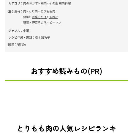
カテゴリ：
肉のおかず
鶏肉
その他 鶏肉料理
主な食材：
肉
とり肉
とりもも肉
野菜
野菜その他
玉ねぎ
野菜
野菜その他
ピーマン
ジャンル：
中華
レシピ作成・調理：
橋本加名子
撮影：
福岡拓
おすすめ読みもの(PR)
とりもも肉の人気レシピランキ