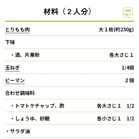
材料（２人分）
とりもも肉
大１枚(約250g)
下味
・酒、片栗粉
各大さじ１
玉ねぎ
1/4個
ピーマン
２個
合わせ調味料
・トマトケチャップ、酢
各大さじ１ 1/2
・しょうゆ、砂糖
各小さじ１ 1/2
・サラダ油