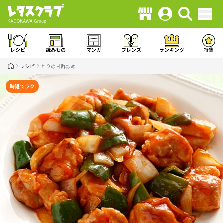
レシピ
読みもの
マンガ
フレンズ
ランキング
特集
レシピ
とりの甘酢炒め
時短でラク