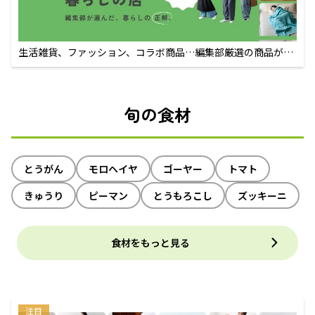
生活雑貨、ファッション、コラボ商品…編集部厳選の商品が買
えるECサイト
旬の食材
とうがん
モロヘイヤ
ゴーヤー
トマト
きゅうり
ピーマン
とうもろこし
ズッキーニ
食材をもっと見る
注目