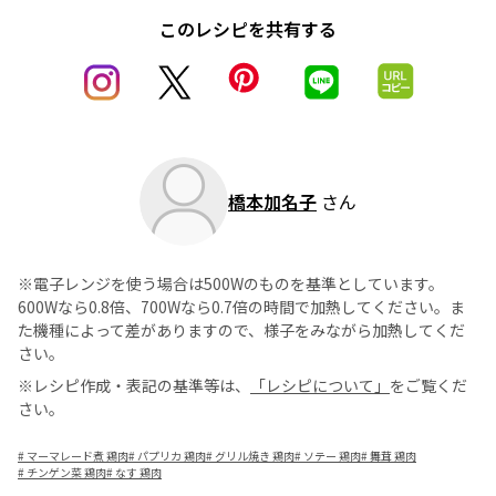
このレシピを共有する
橋本加名子
さん
※電子レンジを使う場合は500Wのものを基準としています。
600Wなら0.8倍、700Wなら0.7倍の時間で加熱してください。ま
た機種によって差がありますので、様子をみながら加熱してくだ
さい。
※レシピ作成・表記の基準等は、
「レシピについて」
をご覧くだ
さい。
#
マーマレード煮 鶏肉
#
パプリカ 鶏肉
#
グリル焼き 鶏肉
#
ソテー 鶏肉
#
舞茸 鶏肉
#
チンゲン菜 鶏肉
#
なす 鶏肉