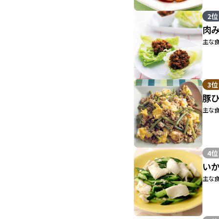
2位
肉
主な食
3位
豚
主な食
4位
い
主な食