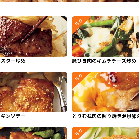
ラク
イスター炒め
豚ひき肉のキムチチーズ炒め
ラク
チキンソテー
とりむね肉の照り焼き温泉卵
ラク