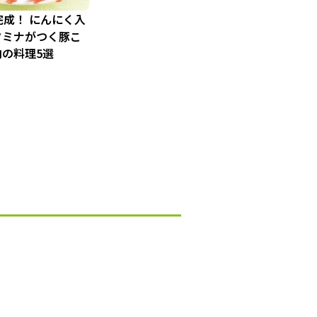
完成！ にんにく入
タミナがつく豚こ
の料理5選