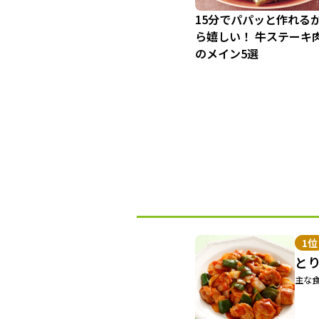
15分でパパッと作れる
ら嬉しい！ 牛ステーキ
のメイン5選
1位
と
主な食