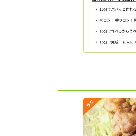
・
15分でパパッと作れ
・
味ヨシ！ 香りヨシ！
・
15分で作れるからう
・
15分で完成！ にん
ラク