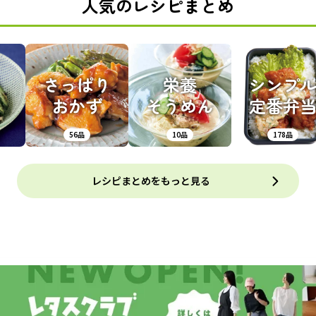
人気のレシピまとめ
さっぱり
栄養
シンプ
おかず
そうめん
定番弁
56品
10品
178品
レシピまとめをもっと見る