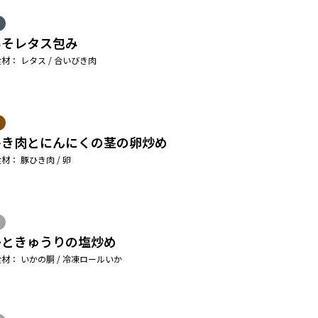
みそレタス包み
材： レタス / 合いびき肉
ひき肉とにんにくの茎の卵炒め
材： 豚ひき肉 / 卵
かときゅうりの塩炒め
材： いかの胴 / 冷凍ロールいか