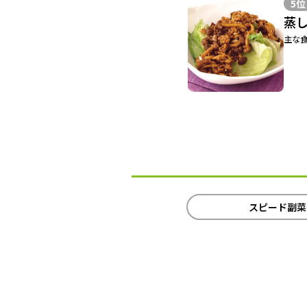
5位
蒸
主な食
スピード副菜