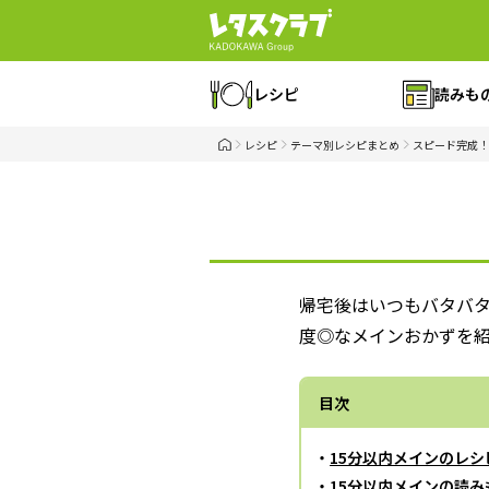
レシピ
読みも
レシピ
テーマ別レシピまとめ
スピード完成！
帰宅後はいつもバタバタ
度◎なメインおかずを
目次
・
15分以内メインのレシ
・
15分以内メインの読み