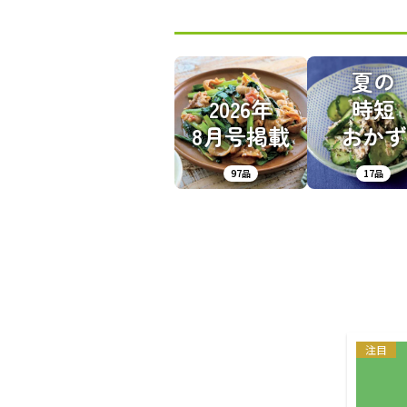
夏の
2026年
時短
8月号掲載
おかず
97品
17品
注目