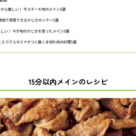
るから嬉しい！ 牛ステーキ肉のメイン5選
 時短で用意できるかじきのソテー5選
れしい！ 今が旬のかじきを使ったメイン5選
にく入りでスタミナがつく豚こま切れ肉の料理5選
15分以内メインのレシピ