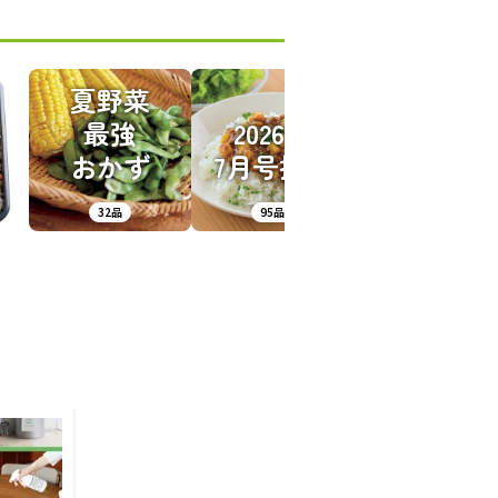
夏野菜
ル
最強
2026年
当
おかず
7月号掲載
32品
95品