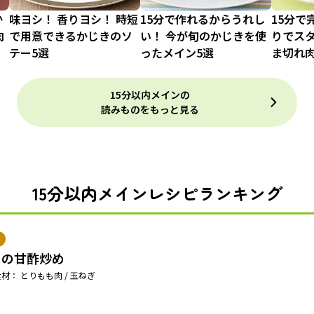
か
味ヨシ！ 香りヨシ！ 時短
15分で作れるからうれし
15分で
肉
で用意できるかじきのソ
い！ 今が旬のかじきを使
りでス
テー5選
ったメイン5選
ま切れ肉
15分以内メインの
読みものをもっと見る
15分以内メインレシピランキング
りの甘酢炒め
材： とりもも肉 / 玉ねぎ