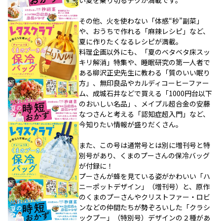
い夏を乗り切るテクが満載です。
その他、火を使わない「体感“秒”副菜」
や、おうちで作れる「麻辣レシピ」など、
夏に作りたくなるレシピが満載。
料理企画以外にも、「夏のベタベタ床スッ
キリ解消」特集や、睡眠研究の第一人者で
ある柳沢正史先生に教わる「質のいい眠り
方」、無印良品やカルディコーヒーファー
ム、成城石井などで買える「1000円台以下
のおいしい名品」、メイプル超合金の安藤
なつさんと考える「認知症超入門」など、
今知りたい情報が盛りだくさん。
また、この号は通常号とは別に増刊号と特
別号があり、くまのプーさんの保冷バッグ
が付録に！
プーさんが蜂を見ている姿がかわいい「ハ
ニーポットデザイン」（増刊号）と、原作
のくまのプーさんやクリストファー・ロビ
ンなどの仲間たちが勢ぞろいした「クラシ
ックプー」（特別号）デザインの２種があ