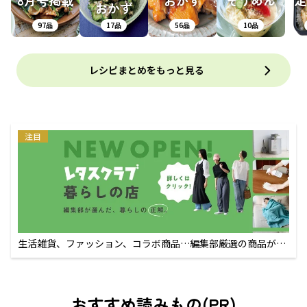
8月号掲載
おかず
そうめん
定
おかず
97品
17品
56品
10品
レシピまとめをもっと見る
注目
生活雑貨、ファッション、コラボ商品…編集部厳選の商品が買
えるECサイト
おすすめ読みもの(PR)