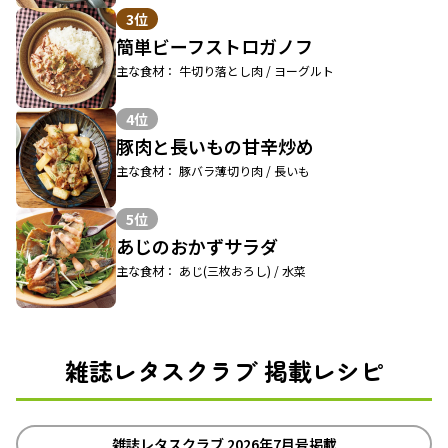
3位
簡単ビーフストロガノフ
主な食材： 牛切り落とし肉 / ヨーグルト
4位
豚肉と長いもの甘辛炒め
主な食材： 豚バラ薄切り肉 / 長いも
5位
あじのおかずサラダ
主な食材： あじ(三枚おろし) / 水菜
雑誌レタスクラブ 掲載レシピ
雑誌レタスクラブ 2026年7月号掲載