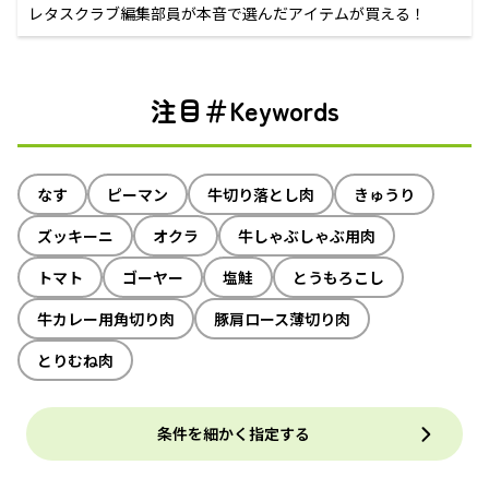
レタスクラブ編集部員が本音で選んだアイテムが買える！
注目＃Keywords
なす
ピーマン
牛切り落とし肉
きゅうり
ズッキーニ
オクラ
牛しゃぶしゃぶ用肉
トマト
ゴーヤー
塩鮭
とうもろこし
牛カレー用角切り肉
豚肩ロース薄切り肉
とりむね肉
条件を細かく指定する