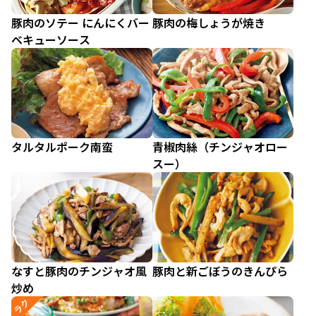
豚肉のソテー にんにくバー
豚肉の梅しょうが焼き
ベキューソース
タルタルポーク南蛮
青椒肉絲（チンジャオロー
スー）
なすと豚肉のチンジャオ風
豚肉と新ごぼうのきんぴら
炒め
ラク