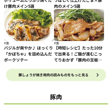
ボリュームたっぷり焼くだ
うばしく仕上げたごま×豚
け豚肉メイン5選
肉のメイン5選
#食
#食
バジルが爽やか♪ ほっくり
【時短レシピ】たった10分
「かぼちゃ」を詰め込んだ
で出来る！ご飯が進むこっ
ポークソテー
てりおかず「豚肉の豆板醤
マヨ焼き」
豚しょうが焼き用肉の読みものをもっと見る
豚肉