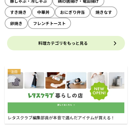
豚しゃぶ・冷しゃぶ
鶏の唐揚げ・竜田揚げ
すき焼き
中華丼
おにぎり弁当
焼きなす
卵焼き
フレンチトースト
料理カテゴリをもっと見る
注目
レタスクラブ編集部員が本音で選んだアイテムが買える！