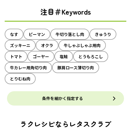
注目＃Keywords
なす
ピーマン
牛切り落とし肉
きゅうり
ズッキーニ
オクラ
牛しゃぶしゃぶ用肉
トマト
ゴーヤー
塩鮭
とうもろこし
牛カレー用角切り肉
豚肩ロース薄切り肉
とりむね肉
条件を細かく指定する
ラクレシピならレタスクラブ