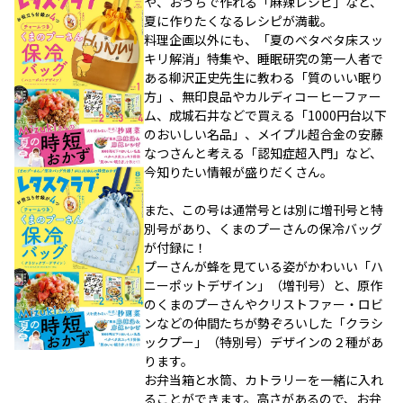
や、おうちで作れる「麻辣レシピ」など、
夏に作りたくなるレシピが満載。
料理企画以外にも、「夏のベタベタ床スッ
キリ解消」特集や、睡眠研究の第一人者で
ある柳沢正史先生に教わる「質のいい眠り
方」、無印良品やカルディコーヒーファー
ム、成城石井などで買える「1000円台以下
のおいしい名品」、メイプル超合金の安藤
なつさんと考える「認知症超入門」など、
今知りたい情報が盛りだくさん。
また、この号は通常号とは別に増刊号と特
別号があり、くまのプーさんの保冷バッグ
が付録に！
プーさんが蜂を見ている姿がかわいい「ハ
ニーポットデザイン」（増刊号）と、原作
のくまのプーさんやクリストファー・ロビ
ンなどの仲間たちが勢ぞろいした「クラシ
ックプー」（特別号）デザインの２種があ
ります。
お弁当箱と水筒、カトラリーを一緒に入れ
ることができます。高さがあるので、お弁