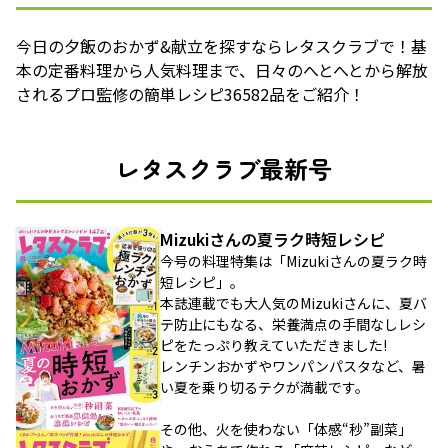
今日の夕飯のおかず&献立を探すならレタスクラブで！基
本の定番料理から人気料理まで、日々のへとへとから解放
されるプロ監修の簡単レシピ36582品をご紹介！
レタスクラブ最新号
Mizukiさんの夏ラク時短レシピ
今号の料理特集は「Mizukiさんの夏ラク時
短レシピ」。
本誌連載でも大人気のMizukiさんに、夏バ
テ防止にもなる、栄養満点の手間なしレシ
ピをたっぷり教えていただきました!
レンチンおかずやワンパンパスタなど、暑
い夏を乗り切るテクが満載です。
その他、火を使わない「体感“秒”副菜」