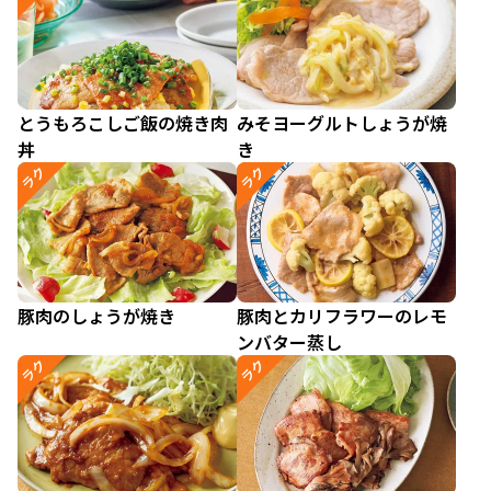
とうもろこしご飯の焼き肉
みそヨーグルトしょうが焼
丼
き
ラク
ラク
豚肉のしょうが焼き
豚肉とカリフラワーのレモ
ンバター蒸し
ラク
ラク