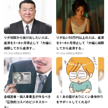
リボ地獄から抜け出したい人は、
リボ払い50万円以上の人は、返済
返済を3～6ヶ月停止して『大幅に
を3～6ヶ月停止して『大幅に減額
減額してから返済す...
してから返済する...
PR (渋谷法務総合事務所)
PR (渋谷法務総合事務所)
全経営者・個人事業主が作るべき
え！あの菌が太りにくい身体作り
「圧倒的コスパのビジネスカー
をサポートしてくれる!?
ド」