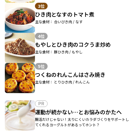
3位
ひき肉となすのトマト煮
主な食材： 合いびき肉 / なす
4位
もやしとひき肉のコクうま炒め
主な食材： 豚ひき肉 / もやし
5位
つくねのれんこんはさみ焼き
主な食材： とりひき肉 / れんこん
PR
運動が続かない…とお悩みのかたへ
腸活だけじゃない！太りにくいカラダづくりをサポートし
てくれるヨーグルトがあるってホント？