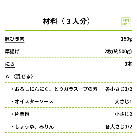
材料（３人分）
豚ひき肉
150g
厚揚げ
2枚(約500g)
にら
3本
Ａ 〈混ぜる〉
・おろしにんにく、とりガラスープの素
各小さじ1/2
・オイスターソース
大さじ1
・片栗粉
小さじ2
・しょうゆ、みりん
各大さじ1/2