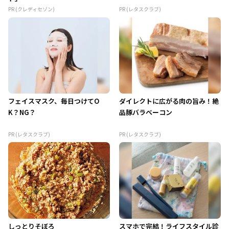
PR (クレディセゾン)
PR (レタスクラブ)
フェイスマスク、毎日つけてO
ダイレクトに広がる肉の旨み！絶
K？NG？
品豚バラベーコン
PR (レタスクラブ)
PR (レタスクラブ)
しっとりそぼろ
スマホで完結！ライフスタイル診