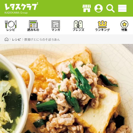
レシピ
読みもの
マンガ
フレンズ
ランキング
特集
レシピ
厚揚げとにらのそぼろあん