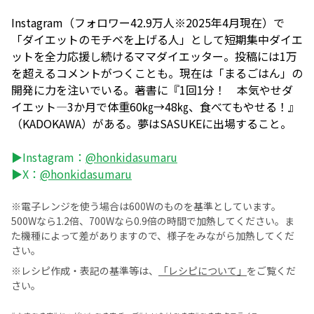
Instagram（フォロワー42.9万人※2025年4月現在）で
「ダイエットのモチベを上げる人」として短期集中ダイエ
ットを全力応援し続けるママダイエッター。投稿には1万
を超えるコメントがつくことも。現在は「まるごはん」の
開発に力を注いでいる。著書に『1回1分！ 本気やせダ
イエット―3か月で体重60㎏→48㎏、食べてもやせる！』
（KADOKAWA）がある。夢はSASUKEに出場すること。
▶Instagram：
@honkidasumaru
▶X：
@honkidasumaru
※電子レンジを使う場合は600Wのものを基準としています。
500Wなら1.2倍、700Wなら0.9倍の時間で加熱してください。ま
た機種によって差がありますので、様子をみながら加熱してくだ
さい。
※レシピ作成・表記の基準等は、
「レシピについて」
をご覧くだ
さい。