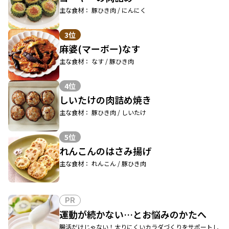
主な食材： 豚ひき肉 / にんにく
3位
麻婆(マーボー)なす
主な食材： なす / 豚ひき肉
4位
しいたけの肉詰め焼き
主な食材： 豚ひき肉 / しいたけ
5位
れんこんのはさみ揚げ
主な食材： れんこん / 豚ひき肉
PR
運動が続かない…とお悩みのかたへ
腸活だけじゃない！太りにくいカラダづくりをサポートし