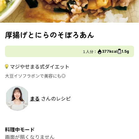
厚揚げとにらのそぼろあん
１人分：
377kcal
1.5g
マジやせまる式ダイエット
大豆イソフラボンで美容にも◎
まる
さんのレシピ
料理中モード
画面が暗くなりません