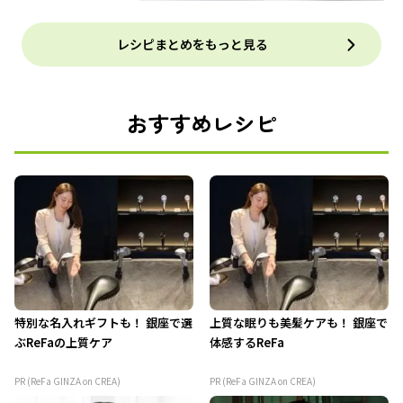
レシピまとめをもっと見る
おすすめレシピ
特別な名入れギフトも！ 銀座で選
上質な眠りも美髪ケアも！ 銀座で
ぶReFaの上質ケア
体感するReFa
PR (ReFa GINZA on CREA)
PR (ReFa GINZA on CREA)