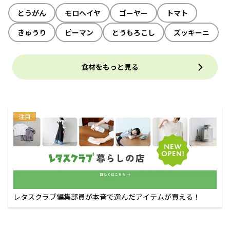
とうがん
モロヘイヤ
ゴーヤー
トマト
きゅうり
ピーマン
とうもろこし
ズッキーニ
食材をもっと見る
注目
レタスクラブ編集部員が本音で選んだアイテムが買える！