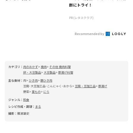
断にトライ！
PR (レタスクラブ)
Recommended by
カテゴリ：
肉のおかず
挽肉
その他 挽肉料理
卵・大豆製品
大豆製品
厚揚げ料理
主な食材：
肉
ひき肉
豚ひき肉
豆腐･大豆加工品･こんにゃく･おから
豆腐・豆加工品
厚揚げ
野菜
葉もの
にら
ジャンル：
和食
レシピ作成・調理：
まる
撮影：
難波雄史