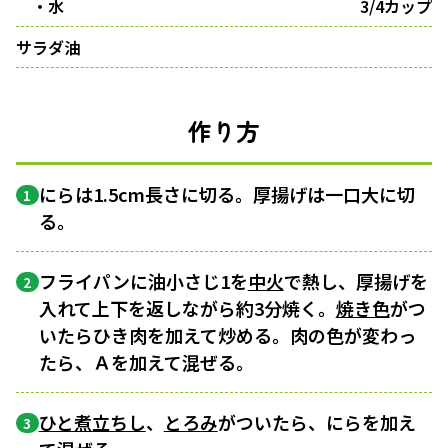
・水
3/4カップ
サラダ油
作り方
にらは1.5cm長さに切る。厚揚げは一口大に切
1
る。
フライパンに油小さじ1を
中火
で熱し、厚揚げを
2
入れて上下を返しながら約3分焼く。
焼き色
がつ
いたらひき肉を加えて炒める。肉の色が変わっ
たら、Ａを加えて混ぜる。
ひと煮立ちし
、
とろみ
がついたら、にらを加え
3