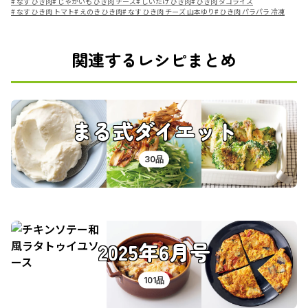
#
なす ひき肉
#
じゃがいも ひき肉 チーズ
#
しいたけ ひき肉
#
ひき肉 タコライス
#
なす ひき肉 トマト
#
えのき ひき肉
#
なす ひき肉 チーズ 山本ゆり
#
ひき肉 パラパラ 冷凍
関連するレシピまとめ
まる式ダイエット
30品
2025年6月号
101品