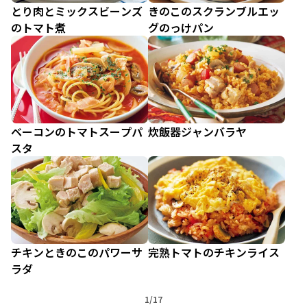
とり肉とミックスビーンズ
きのこのスクランブルエッ
のトマト煮
グのっけパン
ベーコンのトマトスープパ
炊飯器ジャンバラヤ
スタ
チキンときのこのパワーサ
完熟トマトのチキンライス
ラダ
1/17