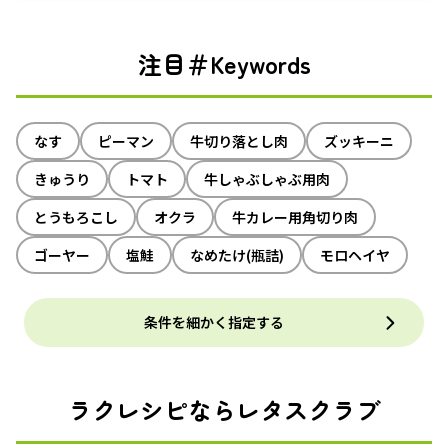
注目＃Keywords
なす
ピーマン
牛切り落とし肉
ズッキーニ
きゅうり
トマト
牛しゃぶしゃぶ用肉
とうもろこし
オクラ
牛カレー用角切り肉
ゴーヤー
塩鮭
なめたけ(瓶詰)
モロヘイヤ
条件を細かく指定する
ラクレシピならレタスクラブ