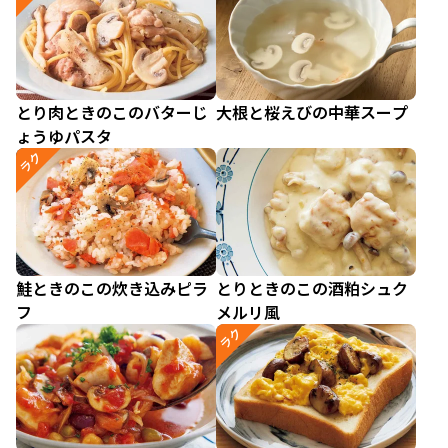
とり肉ときのこのバターじ
大根と桜えびの中華スープ
ょうゆパスタ
ラク
鮭ときのこの炊き込みピラ
とりときのこの酒粕シュク
フ
メルリ風
ラク