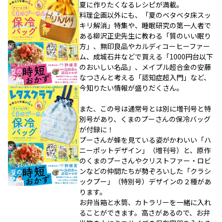
夏に作りたくなるレシピが満載。
料理企画以外にも、「夏のベタベタ床スッ
キリ解消」特集や、睡眠研究の第一人者で
ある柳沢正史先生に教わる「質のいい眠り
方」、無印良品やカルディコーヒーファー
ム、成城石井などで買える「1000円台以下
のおいしい名品」、メイプル超合金の安藤
なつさんと考える「認知症超入門」など、
今知りたい情報が盛りだくさん。
また、この号は通常号とは別に増刊号と特
別号があり、くまのプーさんの保冷バッグ
が付録に！
プーさんが蜂を見ている姿がかわいい「ハ
ニーポットデザイン」（増刊号）と、原作
のくまのプーさんやクリストファー・ロビ
ンなどの仲間たちが勢ぞろいした「クラシ
ックプー」（特別号）デザインの２種があ
ります。
お弁当箱と水筒、カトラリーを一緒に入れ
ることができます。高さがあるので、お弁