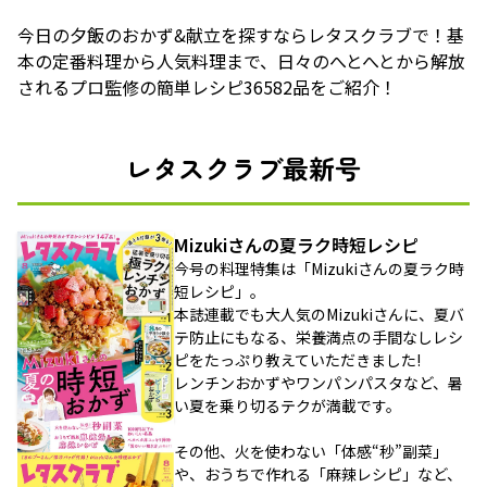
今日の夕飯のおかず&献立を探すならレタスクラブで！基
本の定番料理から人気料理まで、日々のへとへとから解放
されるプロ監修の簡単レシピ36582品をご紹介！
レタスクラブ最新号
Mizukiさんの夏ラク時短レシピ
今号の料理特集は「Mizukiさんの夏ラク時
短レシピ」。
本誌連載でも大人気のMizukiさんに、夏バ
テ防止にもなる、栄養満点の手間なしレシ
ピをたっぷり教えていただきました!
レンチンおかずやワンパンパスタなど、暑
い夏を乗り切るテクが満載です。
その他、火を使わない「体感“秒”副菜」
や、おうちで作れる「麻辣レシピ」など、