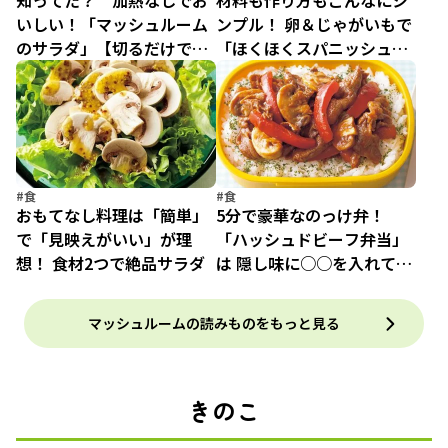
知ってた？ 加熱なしでお
材料も作り方もこんなにシ
いしい！「マッシュルーム
ンプル！ 卵＆じゃがいもで
のサラダ」【切るだけで即
「ほくほくスパニッシュオ
完成】
ムレツ」
#食
#食
おもてなし料理は「簡単」
5分で豪華なのっけ弁！
で「見映えがいい」が理
「ハッシュドビーフ弁当」
想！ 食材2つで絶品サラダ
は 隠し味に○○を入れてコ
ク増し！
マッシュルームの読みものをもっと見る
きのこ