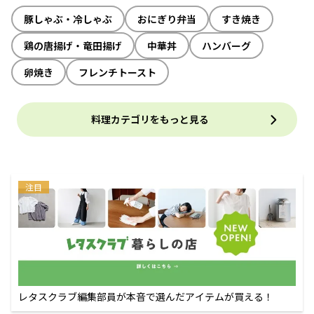
豚しゃぶ・冷しゃぶ
おにぎり弁当
すき焼き
鶏の唐揚げ・竜田揚げ
中華丼
ハンバーグ
卵焼き
フレンチトースト
料理カテゴリをもっと見る
注目
レタスクラブ編集部員が本音で選んだアイテムが買える！