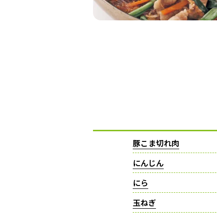
豚こま切れ肉
にんじん
にら
玉ねぎ