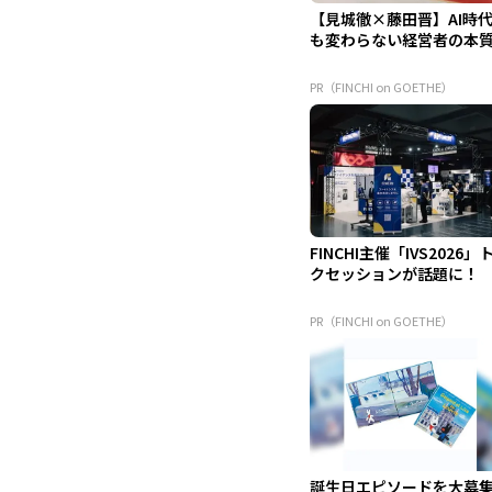
【見城徹×藤田晋】AI時
も変わらない経営者の本
PR（FINCHI on GOETHE）
FINCHI主催「IVS2026」
クセッションが話題に！
PR（FINCHI on GOETHE）
誕生日エピソードを大募