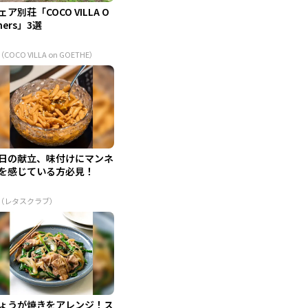
ェア別荘「COCO VILLA O
ners」3選
（COCO VILLA on GOETHE）
日の献立、味付けにマンネ
を感じている方必見！
R（レタスクラブ）
ょうが焼きをアレンジ！ス