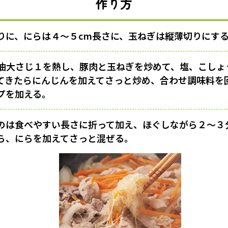
作り方
りに、にらは４〜５cm長さに、玉ねぎは縦薄切りにす
油大さじ１を熱し、豚肉と玉ねぎを炒めて、塩、こしょ
てきたらにんじんを加えてさっと炒め、合わせ調味料を
プを加える。
のは食べやすい長さに折って加え、ほぐしながら２〜３
ら、にらを加えてさっと混ぜる。