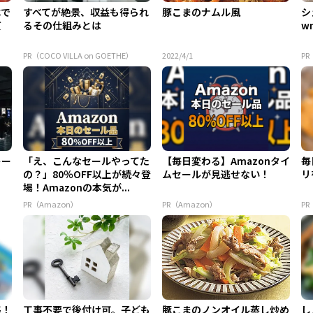
代で
すべてが絶景、収益も得られ
豚こまのナムル風
シ
質
るその仕組みとは
w
PR（COCO VILLA on GOETHE）
2022/4/1
PR
トー
「え、こんなセールやってた
【毎日変わる】Amazonタイ
毎
の？」80％OFF以上が続々登
ムセールが見逃せない！
リ
場！Amazonの本気が...
PR（Amazon）
PR（Amazon）
P
集！
工事不要で後付け可。子ども
豚こまのノンオイル蒸し炒め
し