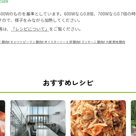
0Wのものを基準としています。600Wなら0.8倍、700Wなら0.7倍
すので、様子をみながら加熱してください。
等は、
「レシピについて」
をご覧ください。
 豚肉
#
キャベツ ピーマン 豚肉
#
オイスターソース 卵 豚肉
#
ズッキーニ 豚肉
#
大根 煮物 豚肉
おすすめレシピ