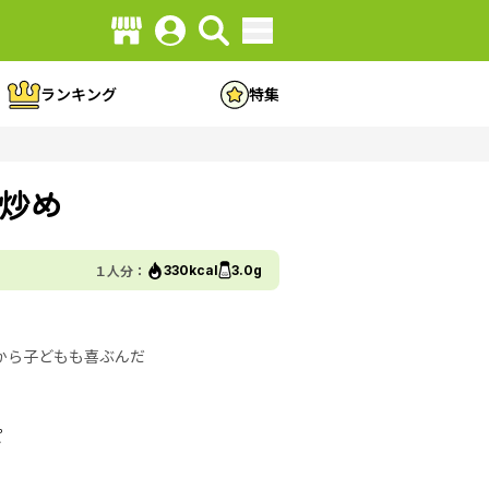
ランキング
特集
炒め
１人分：
330kcal
3.0g
から子どもも喜ぶんだ
ピ