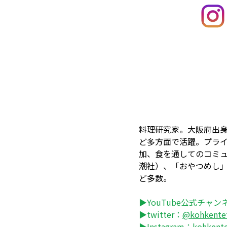
料理研究家。大阪府出
ど多方面で活躍。プラ
加、食を通してのコミ
潮社）、「おやつめし」
ど多数。
▶YouTube公式チャン
▶twitter：
@kohkente
▶Instagram：
kohkent