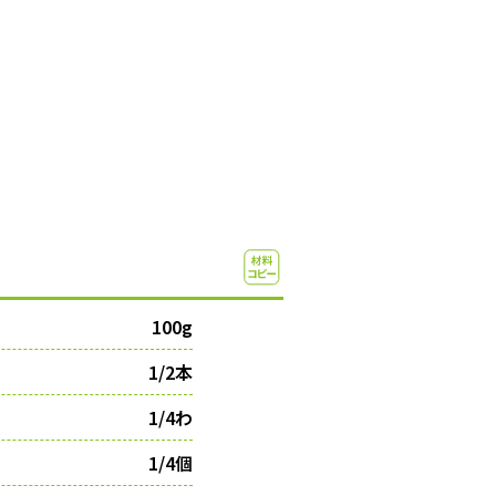
100g
1/2本
1/4わ
1/4個