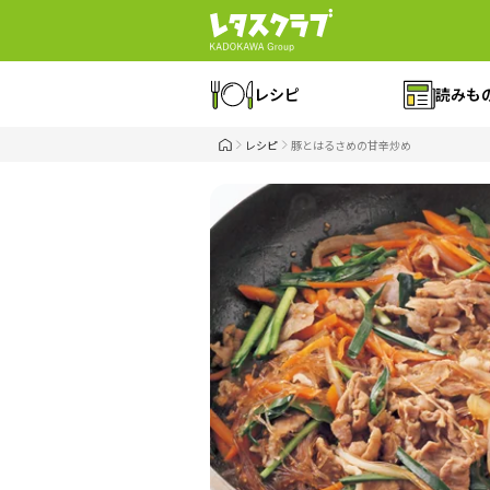
レシピ
読みも
レシピ
豚とはるさめの甘辛炒め