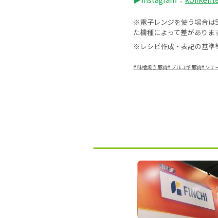
※電子レンジを使う場合は50
た機種によって差がありま
※レシピ作成・表記の基準
#
味噌焼き 豚肉
#
プルコギ 豚肉
#
ソテー