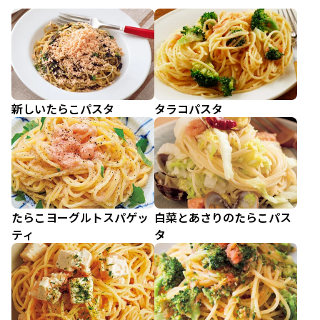
新しいたらこパスタ
タラコパスタ
たらこヨーグルトスパゲッ
白菜とあさりのたらこパス
ティ
タ