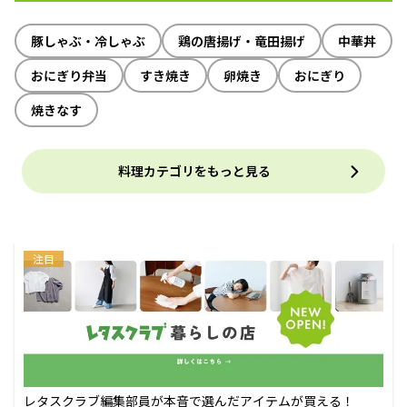
豚しゃぶ・冷しゃぶ
鶏の唐揚げ・竜田揚げ
中華丼
おにぎり弁当
すき焼き
卵焼き
おにぎり
焼きなす
料理カテゴリをもっと見る
注目
レタスクラブ編集部員が本音で選んだアイテムが買える！