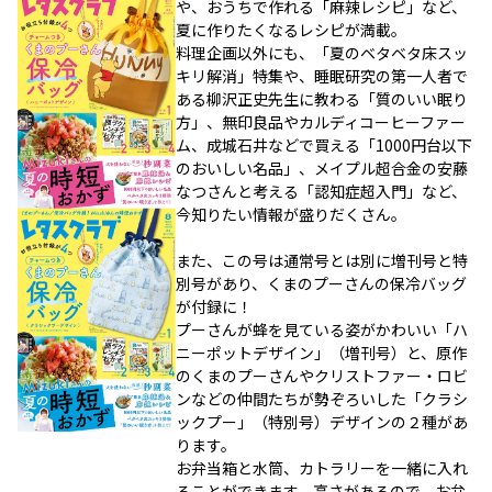
や、おうちで作れる「麻辣レシピ」など、
夏に作りたくなるレシピが満載。
料理企画以外にも、「夏のベタベタ床スッ
キリ解消」特集や、睡眠研究の第一人者で
ある柳沢正史先生に教わる「質のいい眠り
方」、無印良品やカルディコーヒーファー
ム、成城石井などで買える「1000円台以下
のおいしい名品」、メイプル超合金の安藤
なつさんと考える「認知症超入門」など、
今知りたい情報が盛りだくさん。
また、この号は通常号とは別に増刊号と特
別号があり、くまのプーさんの保冷バッグ
が付録に！
プーさんが蜂を見ている姿がかわいい「ハ
ニーポットデザイン」（増刊号）と、原作
のくまのプーさんやクリストファー・ロビ
ンなどの仲間たちが勢ぞろいした「クラシ
ックプー」（特別号）デザインの２種があ
ります。
お弁当箱と水筒、カトラリーを一緒に入れ
ることができます。高さがあるので、お弁