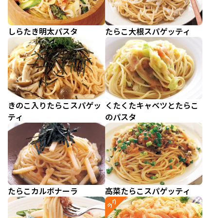
しらたき明太パスタ
たらこ大根スパゲッティ
きのこ入りたらこスパゲッ
くたくたキャベツとたらこ
ティ
のパスタ
たらこカルボナーラ
高菜たらこスパゲッティ
ラク