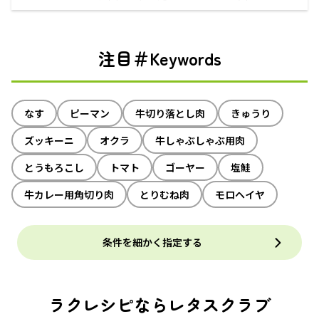
注目＃Keywords
なす
ピーマン
牛切り落とし肉
きゅうり
ズッキーニ
オクラ
牛しゃぶしゃぶ用肉
とうもろこし
トマト
ゴーヤー
塩鮭
牛カレー用角切り肉
とりむね肉
モロヘイヤ
条件を細かく指定する
ラクレシピならレタスクラブ