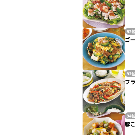
92
ゴ
93
フ
94
豚