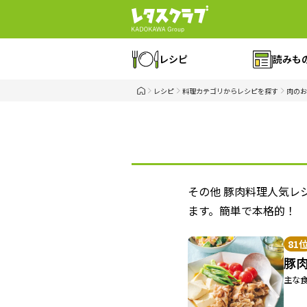
レシピ
読みも
レシピ
料理カテゴリからレシピを探す
肉のお
その他 豚肉料理人気レ
ます。簡単で本格的！ 
81
豚
主な食