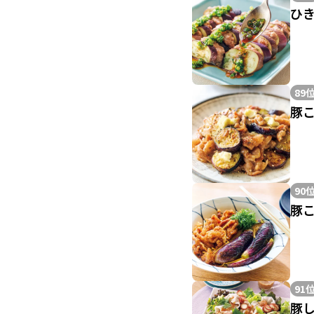
ひ
89
豚
90
豚
91
豚