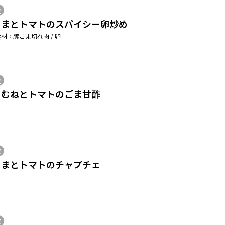
位
こまとトマトのスパイシー卵炒め
材：豚こま切れ肉 / 卵
位
りむねとトマトのごま甘酢
位
こまとトマトのチャプチェ
位