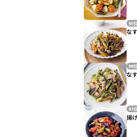
95
な
96
な
97
揚