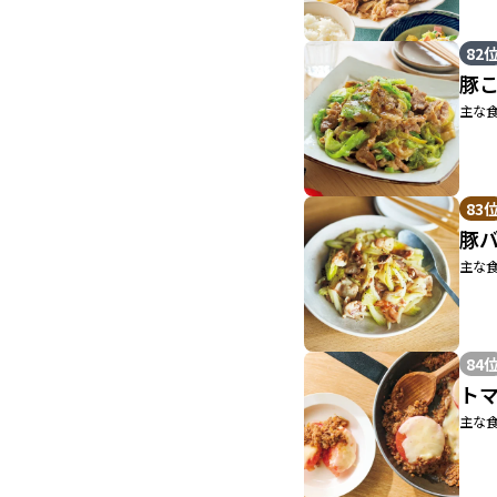
82
豚
主な食
83
豚
主な食
84
ト
主な食