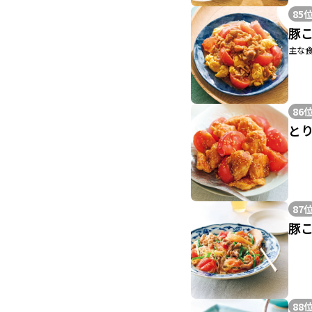
85
豚
主な食
86
と
87
豚
88