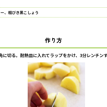
ター、粗びき黒こしょう
作り方
m角に切る。耐熱皿に入れてラップをかけ、3分レンチン