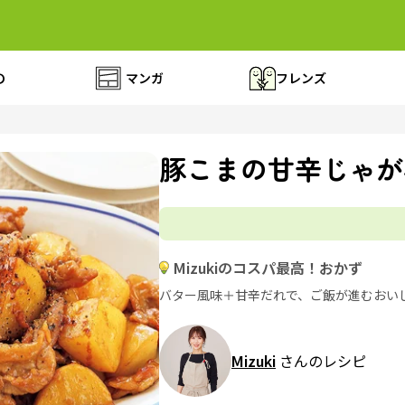
の
マンガ
フレンズ
豚こまの甘辛じゃが
Mizukiのコスパ最高！おかず
バター風味＋甘辛だれで、ご飯が進むおい
Mizuki
さんのレシピ