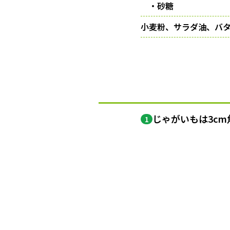
・砂糖
小麦粉、サラダ油、バ
じゃがいもは3c
1