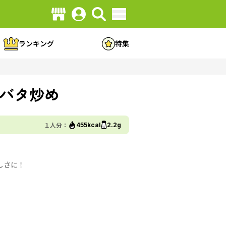
ランキング
特集
バタ炒め
１人分：
455kcal
2.2g
しさに！