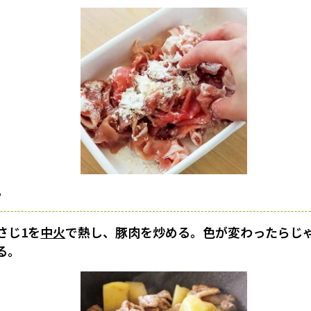
る
さじ1を
中火
で熱し、豚肉を炒める。色が変わったらじ
る。