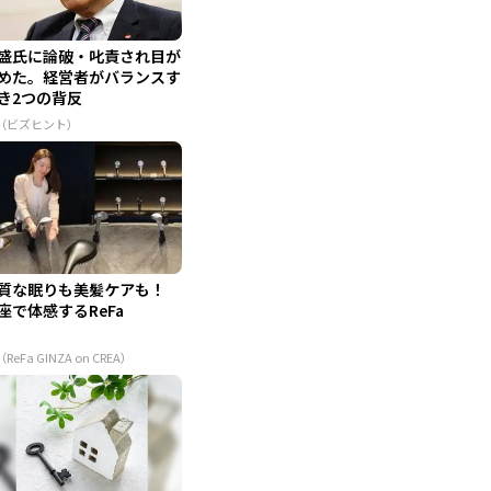
盛氏に論破・叱責され目が
めた。経営者がバランスす
き2つの背反
R（ビズヒント）
質な眠りも美髪ケアも！
座で体感するReFa
（ReFa GINZA on CREA）