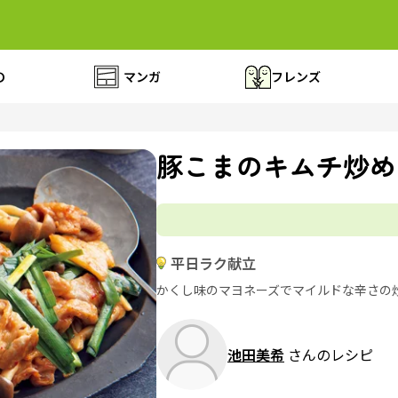
の
マンガ
フレンズ
豚こまのキムチ炒め
平日ラク献立
かくし味のマヨネーズでマイルドな辛さの
池田美希
さんのレシピ