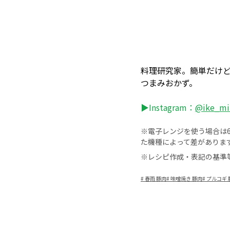
料理研究家。簡単だけ
つまみおかず。
▶Instagram：
@ike_mi
※電子レンジを使う場合は60
た機種によって差がありま
※レシピ作成・表記の基準
#
春雨 豚肉
#
味噌焼き 豚肉
#
プルコギ 