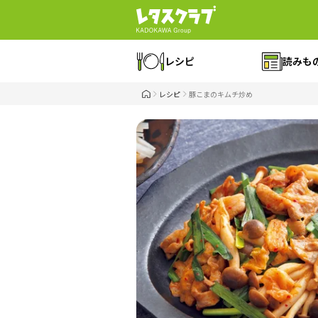
レシピ
読みも
レシピ
豚こまのキムチ炒め