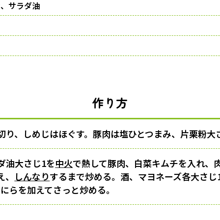
粉、サラダ油
作り方
に切り、しめじはほぐす。豚肉は塩ひとつまみ、片栗粉大
ダ油大さじ1を
中火
で熱して豚肉、白菜キムチを入れ、
え、
しんなり
するまで炒める。酒、マヨネーズ各大さじ
、にらを加えてさっと炒める。