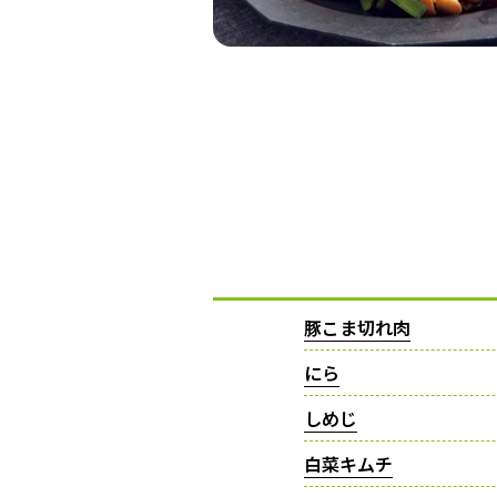
豚こま切れ肉
にら
しめじ
白菜キムチ