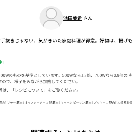
池田美希
さん
ど手抜きじゃない、気がきいた家庭料理が得意。好物は、揚げ
ki
0Wのものを基準としています。500Wなら1.2倍、700Wなら0.9倍
すので、様子をみながら加熱してください。
等は、
「レシピについて」
をご覧ください。
豚肉
#
ソテー 豚肉
#
オイスターソース 卵 豚肉
#
キャベツ ピーマン 豚肉
#
ズッキーニ 豚肉
#
大根 煮物 