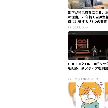
部下が指示待ちになる、
の理由。23年続く自律型
織に共通する「3つの要素
PR（ビズヒント）
GOETHEとFINCHIがタッ
を組み、新メディアを創
PR（FINCHI on GOETHE）