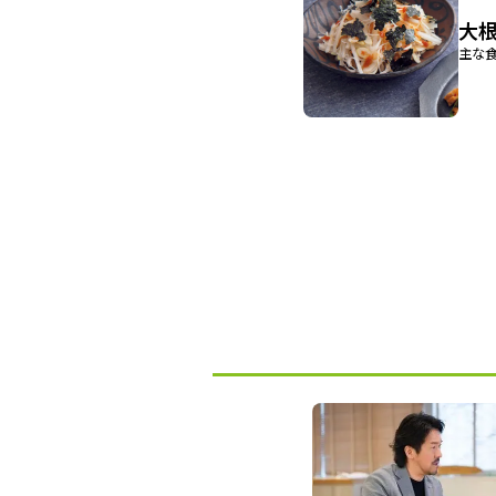
大
主な食