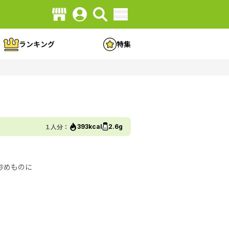
ランキング
特集
１人分：
393kcal
2.6g
炒めものに