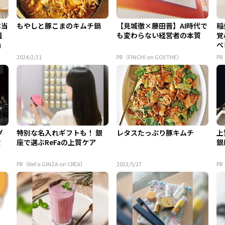
本当
もやしと豚こまのキムチ鍋
【見城徹×藤田晋】AI時代で
稲
組
も変わらない経営者の本質
覚
」
べ
2024/2/21
PR（FINCHI on GOETHE）
P
グ
特別な名入れギフトも！ 銀
レタスたっぷり豚キムチ
上
設
座で選ぶReFaの上質ケア
銀
PR（ReFa GINZA on CREA）
2023/5/17
PR