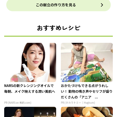
この献立の作り方を見る
おすすめレシピ
NARSの新クレンジングオイルで
おかたづけもできる点がうれし
毎朝、メイク映えする潤い美肌へ
い！ 動物の鳴き声やセリフが盛り
だくさんの「アニア ...
PR (NARS on 美的.com)
PR (タカラトミー｜Hugkum)