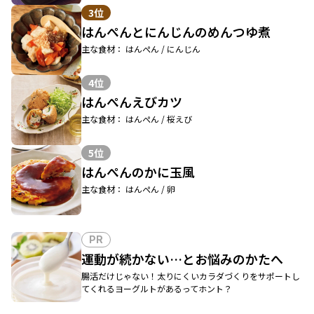
3位
はんぺんとにんじんのめんつゆ煮
主な食材： はんぺん / にんじん
4位
はんぺんえびカツ
主な食材： はんぺん / 桜えび
5位
はんぺんのかに玉風
主な食材： はんぺん / 卵
PR
運動が続かない…とお悩みのかたへ
腸活だけじゃない！太りにくいカラダづくりをサポートし
てくれるヨーグルトがあるってホント？