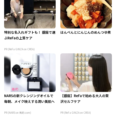
特別な名入れギフトも！ 銀座で選
はんぺんとにんじんのめんつゆ煮
ぶReFaの上質ケア
PR (ReFa GINZA on CREA)
NARSの新クレンジングオイルで
【銀座】ReFaで始める大人の贅
毎朝、メイク映えする潤い美肌へ
沢セルフケア
PR (NARS on 美的.com)
PR (ReFa GINZA on CREA)