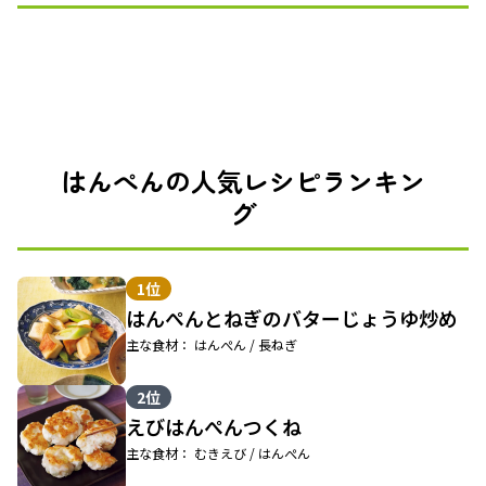
はんぺんの人気レシピランキン
グ
1位
はんぺんとねぎのバターじょうゆ炒め
主な食材： はんぺん / 長ねぎ
2位
えびはんぺんつくね
主な食材： むきえび / はんぺん