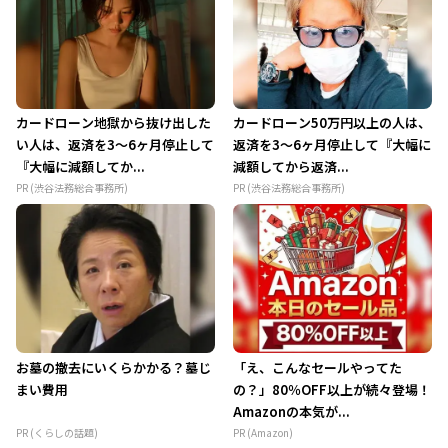
カードローン地獄から抜け出した
カードローン50万円以上の人は、
い人は、返済を3～6ヶ月停止して
返済を3～6ヶ月停止して『大幅に
『大幅に減額してか...
減額してから返済...
PR (渋谷法務総合事務所)
PR (渋谷法務総合事務所)
お墓の撤去にいくらかかる？墓じ
「え、こんなセールやってた
まい費用
の？」80％OFF以上が続々登場！
Amazonの本気が...
PR (くらしの話題)
PR (Amazon)