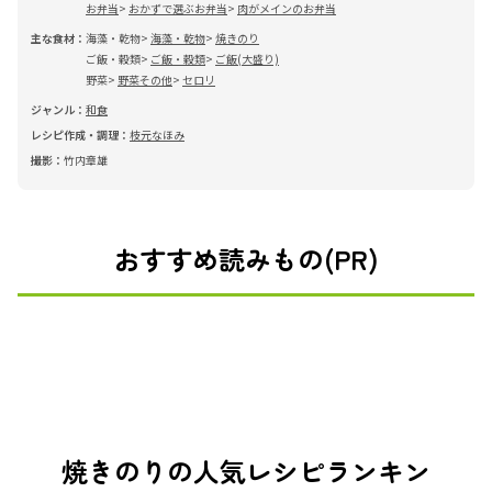
お弁当
おかずで選ぶお弁当
肉がメインのお弁当
主な食材：
海藻・乾物
海藻・乾物
焼きのり
ご飯・穀類
ご飯・穀類
ご飯(大盛り)
野菜
野菜その他
セロリ
ジャンル：
和食
レシピ作成・調理：
枝元なほみ
撮影：
竹内章雄
おすすめ読みもの(PR)
焼きのりの人気レシピランキン