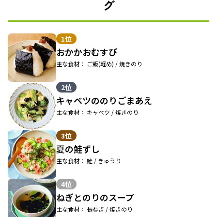
グ
1位
おかかおむすび
主な食材： ご飯(軽め) / 焼きのり
2位
キャベツののりごまあえ
主な食材： キャベツ / 焼きのり
3位
夏の鮭ずし
主な食材： 鮭 / きゅうり
4位
ねぎとのりのスープ
主な食材： 長ねぎ / 焼きのり