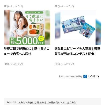
PR (レタスクラブ)
PR (レタスクラブ)
時短ご飯で健康的に！選べるメニ
誕生日エピソードを大募集！豪華
ューで自宅へお届け
賞品が当たるコンテスト開催
PR (レタスクラブ)
PR (レタスクラブ)
Recommended by
カテゴリ：
お弁当
主食になるお弁当（一品弁当）
おにぎり弁当