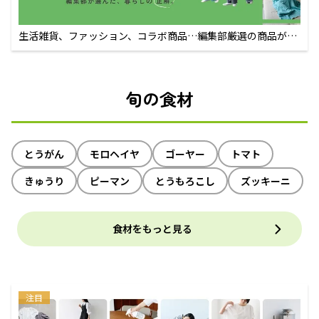
生活雑貨、ファッション、コラボ商品…編集部厳選の商品が買
えるECサイト
旬の食材
とうがん
モロヘイヤ
ゴーヤー
トマト
きゅうり
ピーマン
とうもろこし
ズッキーニ
食材をもっと見る
注目