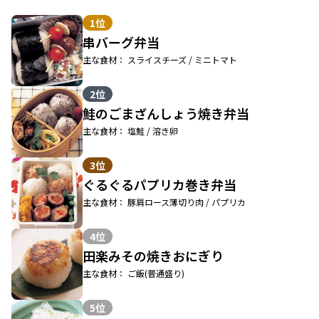
1位
串バーグ弁当
主な食材： スライスチーズ / ミニトマト
2位
鮭のごまざんしょう焼き弁当
主な食材： 塩鮭 / 溶き卵
3位
ぐるぐるパプリカ巻き弁当
主な食材： 豚肩ロース薄切り肉 / パプリカ
4位
田楽みその焼きおにぎり
主な食材： ご飯(普通盛り)
5位