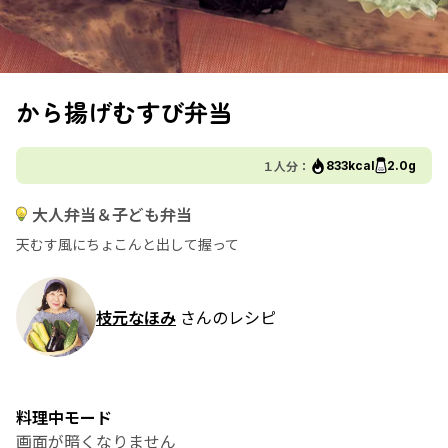
から揚げむすび弁当
１人分：
833kcal
2.0g
大人弁当＆子ども弁当
天むす風にちょこんと出して握って
枝元なほみ
さんのレシピ
料理中モード
画面が暗くなりません