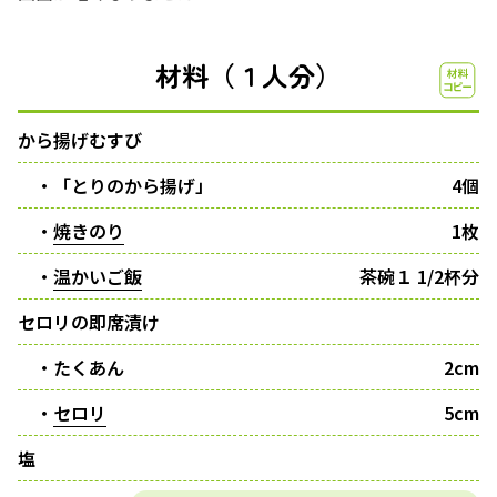
材料（１人分）
から揚げむすび
・「とりのから揚げ」
4個
・
焼きのり
1枚
・
温かいご飯
茶碗１ 1/2杯分
セロリの即席漬け
・たくあん
2cm
・
セロリ
5cm
塩