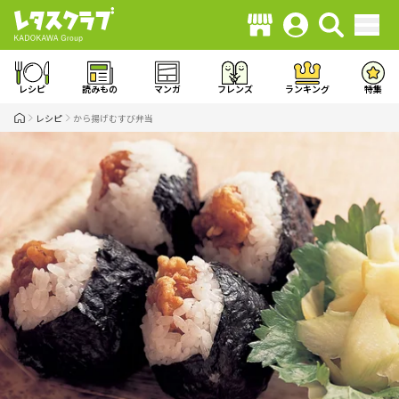
レシピ
読みもの
マンガ
フレンズ
ランキング
特集
レシピ
から揚げむすび弁当