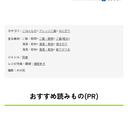
カテゴリ：
ごはんもの
アレンジご飯
おにぎり
主な食材：
ご飯・穀類
ご飯・穀類
ご飯(軽め)
海藻・乾物
海藻・乾物
焼きのり
海藻・乾物
海藻・乾物
削りがつお
ジャンル：
和食
レシピ作成・調理：
瀬尾幸子
撮影：
木村拓
おすすめ読みもの(PR)