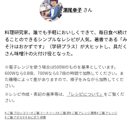
瀬尾幸子
さん
料理研究家。誰でも手軽においしくできて、毎日食べ続け
ることのできるシンプルなレシピが人気。著書である「み
そ汁はおかずです」（学研プラス）が大ヒットし、具だく
さん味噌汁の火付け役となった。
※電子レンジを使う場合は500Wのものを基準としています。
600Wなら0.8倍、700Wなら0.7倍の時間で加熱してください。ま
た機種によって差がありますので、様子をみながら加熱してくだ
さい。
※レシピ作成・表記の基準等は、
「レシピについて」
をご覧くだ
さい。
#
ご飯 ブロッコリー
#
ご飯 ミートソース
#
ご飯 卵
#
ご飯 アレンジ 簡単
#
ご飯 アレンジ
#
ご飯 アボカド
#
おにぎり 卵黄