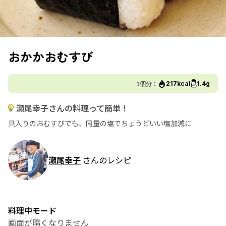
おかかおむすび
1個分：
217kcal
1.4g
瀬尾幸子さんの料理って簡単！
具入りのおむすびでも、同量の塩でちょうどいい塩加減に
瀬尾幸子
さんのレシピ
料理中モード
画面が暗くなりません