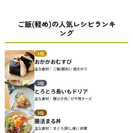
ご飯(軽め)の人気レシピランキ
ング
1位
おかかおむすび
主な食材： ご飯(軽め) / 焼きのり
2位
とろとろ長いもドリア
主な食材： 豚ひき肉 / ピザ用チーズ
3位
腸活まる丼
主な食材： まぐろ(刺し身) / 卵黄