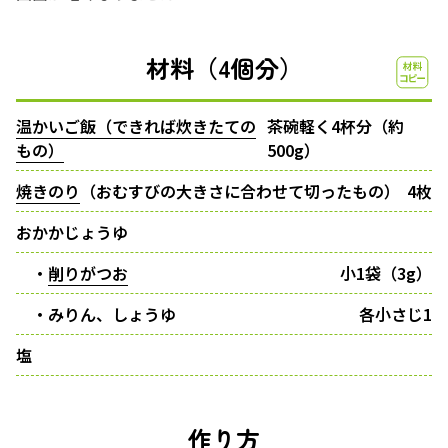
材料（4個分）
温かいご飯（できれば炊きたての
茶碗軽く4杯分（約
もの）
500g）
焼きのり
（おむすびの大きさに合わせて切ったもの）
4枚
おかかじょうゆ
・
削りがつお
小1袋（3g）
・みりん、しょうゆ
各小さじ1
塩
作り方