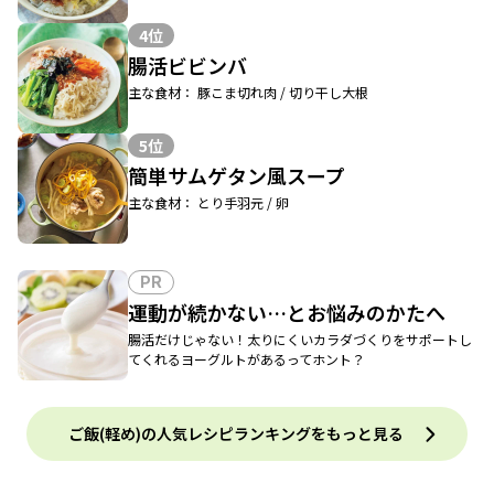
4位
腸活ビビンバ
主な食材： 豚こま切れ肉 / 切り干し大根
5位
簡単サムゲタン風スープ
主な食材： とり手羽元 / 卵
PR
運動が続かない…とお悩みのかたへ
腸活だけじゃない！太りにくいカラダづくりをサポートし
てくれるヨーグルトがあるってホント？
ご飯(軽め)の人気レシピランキングをもっと見る