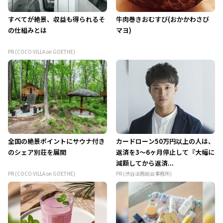
すべてが絶景、収益も得られるそ
牛肉巻きおむすび(おかかわさび
の仕組みとは
マヨ)
PR (COCO VILLA on GOETHE)
全国の絶景ポイントにサウナ付き
カードローン50万円以上の人は、
のシェア別荘を展開
返済を3～6ヶ月停止して『大幅に
減額してから返済...
PR (COCO VILLA on GOETHE)
PR (渋谷法務総合事務所)