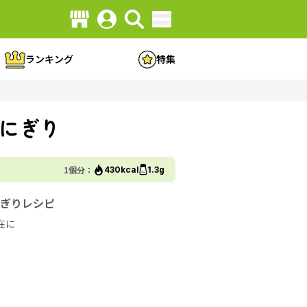
ランキング
特集
にぎり
1個分：
430kcal
1.3g
ぎりレシピ
在に