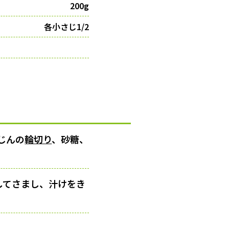
200g
各小さじ1/2
じんの
輪切り
、砂糖、
してさまし、汁けをき