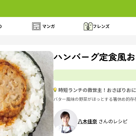
の
マンガ
フレンズ
ハンバーグ定食風お
時短ランチの救世主！おさぼりおに
バター風味の野菜がほっとする箸休め的存
八木佳奈
さんのレシピ