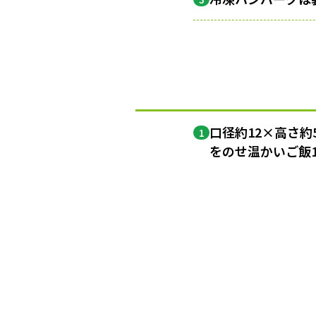
口径約12×高さ約
1
をのせ温かいご飯1