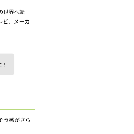
の世界へ転
レビ、メーカ
て！
そう感がさら