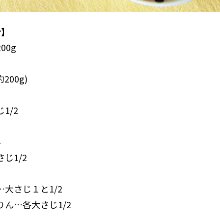
分】
00g
200g)
1/2
4
じ1/2
大さじ１と1/2
ん…各大さじ1/2