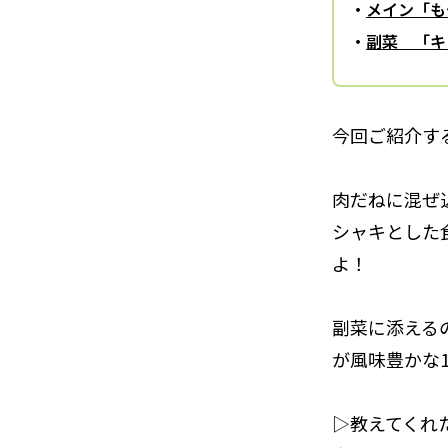
メイン「も
副菜 「キ
今回ご紹介す
肉だねに混ぜ
シャキとした
よ！
副菜に添える
が風味豊かな
▷教えてくれ