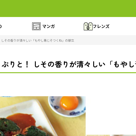
の
マンガ
フレンズ
！ しその香りが清々しい「もやし青じそつくね」の献立
っぷりと！ しその香りが清々しい「もや