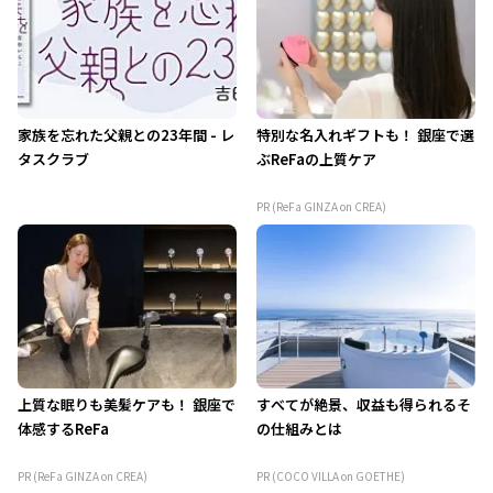
家族を忘れた父親との23年間 - レ
特別な名入れギフトも！ 銀座で選
タスクラブ
ぶReFaの上質ケア
PR (ReFa GINZA on CREA)
上質な眠りも美髪ケアも！ 銀座で
すべてが絶景、収益も得られるそ
体感するReFa
の仕組みとは
PR (ReFa GINZA on CREA)
PR (COCO VILLA on GOETHE)