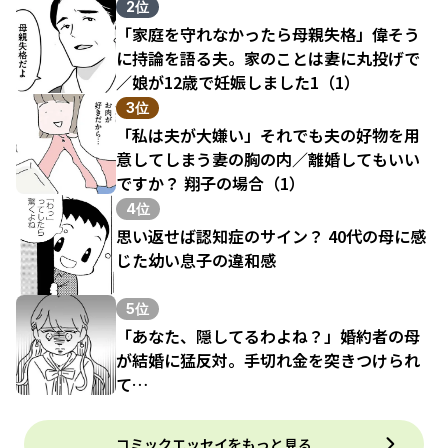
結果（1）
2位
「家庭を守れなかったら母親失格」偉そう
に持論を語る夫。家のことは妻に丸投げで
／娘が12歳で妊娠しました1（1）
3位
「私は夫が大嫌い」それでも夫の好物を用
意してしまう妻の胸の内／離婚してもいい
ですか？ 翔子の場合（1）
4位
思い返せば認知症のサイン？ 40代の母に感
じた幼い息子の違和感
5位
「あなた、隠してるわよね？」婚約者の母
が結婚に猛反対。手切れ金を突きつけられ
て…
コミックエッセイをもっと見る