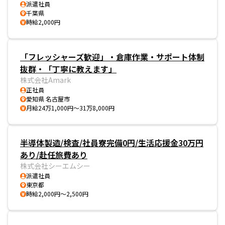
派遣社員
千葉県
時給2,000円
「フレッシャーズ歓迎」・倉庫作業・サポート体制
抜群・「丁寧に教えます」
株式会社Amark
正社員
愛知県 名古屋市
月給24万1,000円～31万8,000円
半導体製造/検査/社員寮完備0円/生活応援金30万円
あり/赴任旅費あり
株式会社シーエムシー
派遣社員
東京都
時給2,000円～2,500円