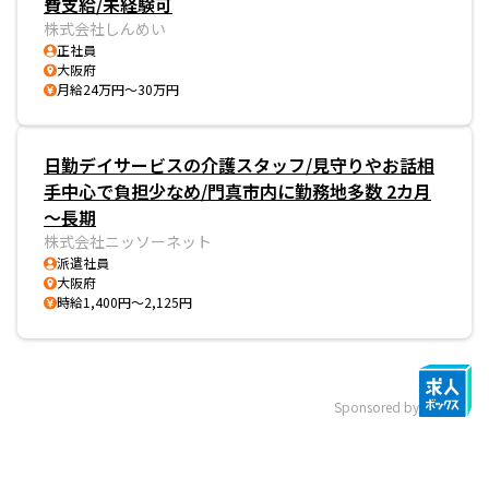
費支給/未経験可
株式会社しんめい
正社員
大阪府
月給24万円～30万円
日勤デイサービスの介護スタッフ/見守りやお話相
手中心で負担少なめ/門真市内に勤務地多数 2カ月
～長期
株式会社ニッソーネット
派遣社員
大阪府
時給1,400円～2,125円
Sponsored by