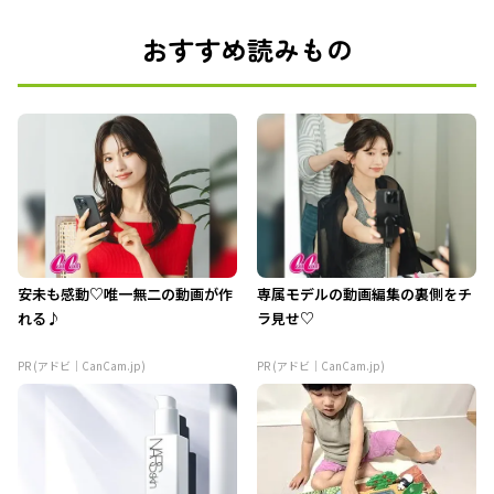
おすすめ読みもの
安未も感動♡唯一無二の動画が作
専属モデルの動画編集の裏側をチ
れる♪
ラ見せ♡
PR (アドビ｜CanCam.jp)
PR (アドビ｜CanCam.jp)