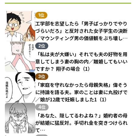
1位
工学部を志望したら「男子ばっかりでやり
づらいだろ」と反対された女子学生の決断
／マウンティング男の価値観をぶち壊した
結果（1）
2位
「私は夫が大嫌い」それでも夫の好物を用
意してしまう妻の胸の内／離婚してもいい
ですか？ 翔子の場合（1）
3位
「家庭を守れなかったら母親失格」偉そう
に持論を語る夫。家のことは妻に丸投げで
／娘が12歳で妊娠しました1（1）
4位
「あなた、隠してるわよね？」婚約者の母
が結婚に猛反対。手切れ金を突きつけられ
て…