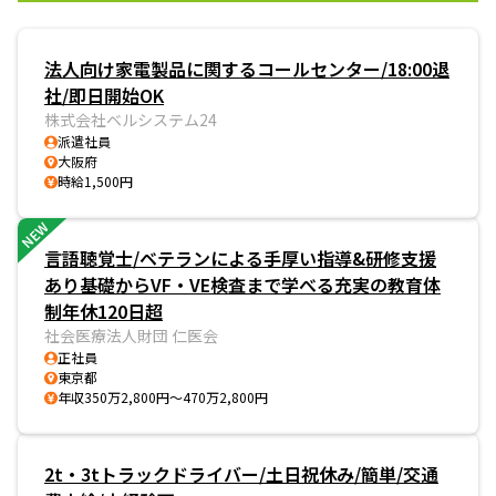
法人向け家電製品に関するコールセンター/18:00退
社/即日開始OK
株式会社ベルシステム24
派遣社員
大阪府
時給1,500円
NEW
言語聴覚士/ベテランによる手厚い指導&研修支援
あり基礎からVF・VE検査まで学べる充実の教育体
制年休120日超
社会医療法人財団 仁医会
正社員
東京都
年収350万2,800円～470万2,800円
2t・3tトラックドライバー/土日祝休み/簡単/交通