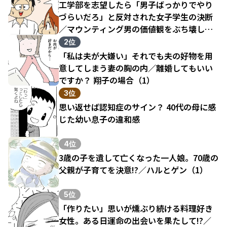
工学部を志望したら「男子ばっかりでやり
づらいだろ」と反対された女子学生の決断
／マウンティング男の価値観をぶち壊した
結果（1）
2位
「私は夫が大嫌い」それでも夫の好物を用
意してしまう妻の胸の内／離婚してもいい
ですか？ 翔子の場合（1）
3位
思い返せば認知症のサイン？ 40代の母に感
じた幼い息子の違和感
4位
3歳の子を遺して亡くなった一人娘。70歳の
父親が子育てを決意!?／ハルとゲン（1）
5位
「作りたい」思いが燻ぶり続ける料理好き
女性。ある日運命の出会いを果たして!?／