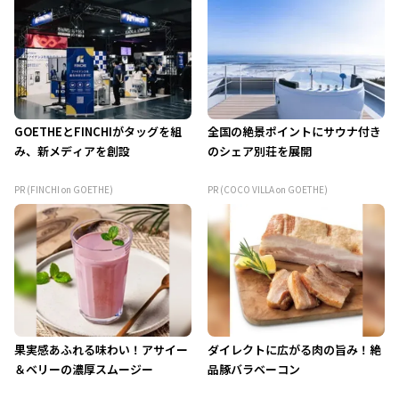
GOETHEとFINCHIがタッグを組
全国の絶景ポイントにサウナ付き
み、新メディアを創設
のシェア別荘を展開
PR (FINCHI on GOETHE)
PR (COCO VILLA on GOETHE)
果実感あふれる味わい！アサイー
ダイレクトに広がる肉の旨み！絶
＆ベリーの濃厚スムージー
品豚バラベーコン