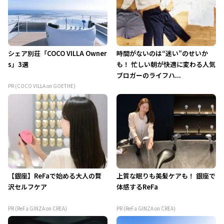
シェア別荘「COCO VILLA Owner
時間がないのは“迷い”のせいか
s」3選
も！ 忙しい朝が快適に変わる人気
ブロガーのライフハ...
PR (COCO VILLA on GOETHE)
【銀座】ReFaで始める大人の贅
上質な眠りも美髪ケアも！ 銀座で
沢セルフケア
体感するReFa
PR (ReFa GINZA on CREA)
PR (ReFa GINZA on CREA)