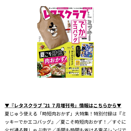
▼『レタスクラブ ’21 ７月増刊号』情報はこちらから▼
夏じゅう使える「時短肉おかず」大特集！特別付録は『ミ
ッキーでかエコバッグ』／夏こそ時短肉おかず！／すぐに
火が通る豚しゃぶ肉で／手間も時間も省ける電子レンジで