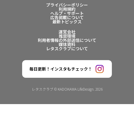
プライバシーポリシー
利用規約
ヘルプ・サポート
広告掲載について
最新トピックス
運営会社
推奨環境
利用者情報の外部送信について
媒体資料
レタスクラブについて
毎日更新！インスタもチェック！
レタスクラブ © KADOKAWA LifeDesign. 2026