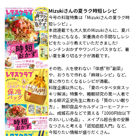
Mizukiさんの夏ラク時短レシピ
今号の料理特集は「Mizukiさんの夏ラク時
短レシピ」。
本誌連載でも大人気のMizukiさんに、夏バ
テ防止にもなる、栄養満点の手間なしレシ
ピをたっぷり教えていただきました!
レンチンおかずやワンパンパスタなど、暑
い夏を乗り切るテクが満載です。
その他、火を使わない「体感“秒”副菜」
や、おうちで作れる「麻辣レシピ」など、
夏に作りたくなるレシピが満載。
料理企画以外にも、「夏のベタベタ床スッ
キリ解消」特集や、睡眠研究の第一人者で
ある柳沢正史先生に教わる「質のいい眠り
方」、無印良品やカルディコーヒーファー
ム、成城石井などで買える「1000円台以下
のおいしい名品」、メイプル超合金の安藤
なつさんと考える「認知症超入門」など、
今知りたい情報が盛りだくさん。