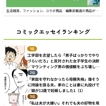
生活雑貨、ファッション、コラボ商品…編集部厳選の商品が買
えるECサイト
コミックエッセイランキング
1位
工学部を志望したら「男子ばっかりでやり
づらいだろ」と反対された女子学生の決断
／マウンティング男の価値観をぶち壊した
結果（1）
2位
「家庭を守れなかったら母親失格」偉そう
に持論を語る夫。家のことは妻に丸投げで
／娘が12歳で妊娠しました1（1）
3位
「私は夫が大嫌い」それでも夫の好物を用