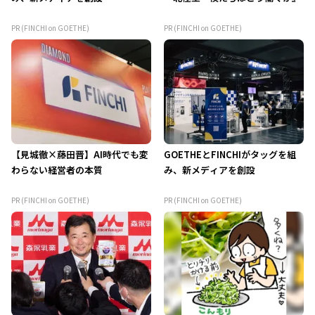
PR (FINCHI on GOETHE)
PR (FINCHI on GOETHE)
【見城徹×藤田晋】AI時代でも変
GOETHEとFINCHIがタッグを組
わらない経営者の本質
み、新メディアを創設
PR (FINCHI on GOETHE)
PR (FINCHI on GOETHE)