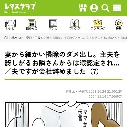
レシピ
読みもの
マンガ
フレンズ
ランキング
特集
読みもの
育児・子育て
妻から細かい掃除のダメ出し。主夫を訝しがるお隣さんからは
妻から細かい掃除のダメ出し。主夫を
訝しがるお隣さんからは暇認定され…
／夫ですが会社辞めました（7）
#育児・子育て
2021.10.24 21:00
公開
2024.11.14 17:00
更新