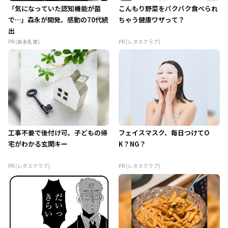
「気になっていた認知機能が菌
こんもり野菜をパクパク食べられ
で…」森永が開発。感動の70代続
ちゃう健康ワザって？
出
PR (森永乳業)
PR (レタスクラブ)
工事不要で後付け可。子どもの帰
フェイスマスク、毎日つけてO
宅がわかる玄関キー
K？NG？
PR (レタスクラブ)
PR (レタスクラブ)