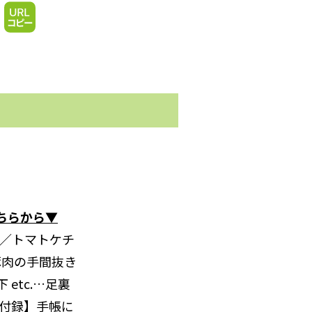
こちらから▼
／トマトケチ
豚肉の手間抜き
etc.…足裏
付録】手帳に