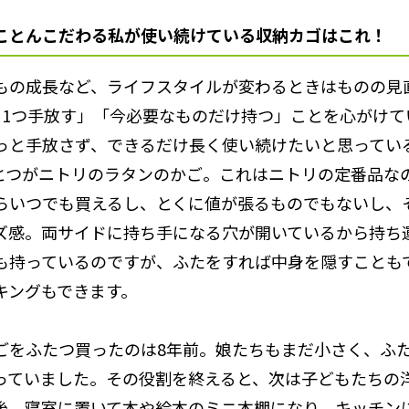
ことんこだわる私が使い続けている収納カゴはこれ！
もの成長など、ライフスタイルが変わるときはものの見
ら1つ手放す」「今必要なものだけ持つ」ことを心がけて
っと手放さず、できるだけ長く使い続けたいと思ってい
とつがニトリのラタンのかご。これはニトリの定番品な
らいつでも買えるし、とくに値が張るものでもないし、
ズ感。両サイドに持ち手になる穴が開いているから持ち
も持っているのですが、ふたをすれば中身を隠すことも
キングもできます。
ごをふたつ買ったのは8年前。娘たちもまだ小さく、ふ
っていました。その役割を終えると、次は子どもたちの
後、寝室に置いて本や絵本のミニ本棚になり、キッチン