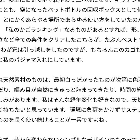
ことも。空になったペットボトルの回収ボックスとして
。とにかくあらゆる場所であらゆる使い方をしていたの
。「私のかごランキング」なるものがあるとすれば、形
さなど全ての条件をクリアしたこちらが、たぶんベスト
にわが家は引っ越しをしたのですが、もちろんこのカゴ
と私のパジャマ入れにしています。
な天然素材のものは、最初白っぽかったものが次第に色
だり、編み目が自然にきゅっと詰まってきたり、時間の
しみがあります。私はそんな経年変化も好きなので、天
く持ちたいと思っています。環境に負荷をかけずサステ
ものを長く使い続けることが一番ですよね。
らず、昔から変わらないシンプルなデザインのものって