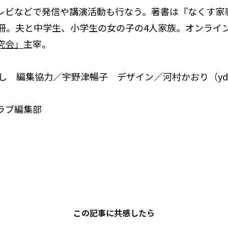
レビなどで発信や講演活動も行なう。著書は『なくす家
2冊。夫と中学生、小学生の女の子の4人家族。オンライ
究会」
主宰。
ろし 編集協力／宇野津暢子 デザイン／河村かおり（y
ラブ編集部
この記事に共感したら