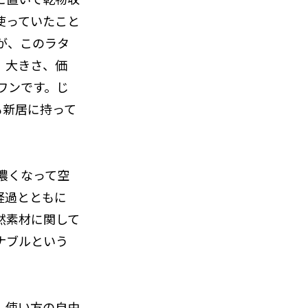
使っていたこと
が、このラタ
、大きさ、価
ワンです。じ
も新居に持って
濃くなって空
経過とともに
然素材に関して
ナブルという
、使い方の自由