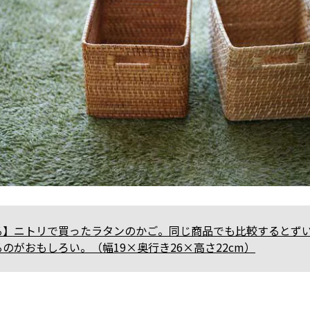
る】ニトリで買ったラタンのかご。同じ商品でも比較するとず
のがおもしろい。（幅19×奥行き26×高さ22cm）