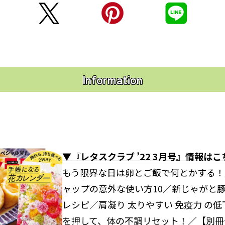
Information
▼『レタスクラブ ’22 3月号』情報は
もう限界な日は卵とご飯で何とかする！
ャップの意外な使い方10／新じゃがと
レシピ／肩凝り 太りやすい 免疫力 の低下 
を押して、体の不調リセット！／【別冊