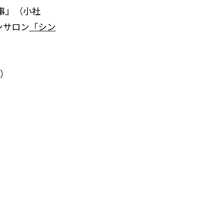
事』（小社
ンサロン
「シン
d）