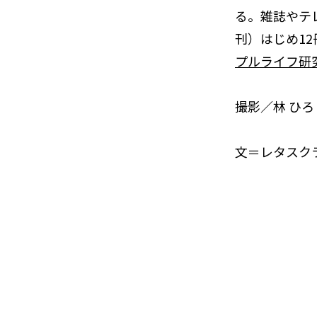
る。雑誌やテ
刊）はじめ1
プルライフ研
撮影／林 ひ
文＝レタスク