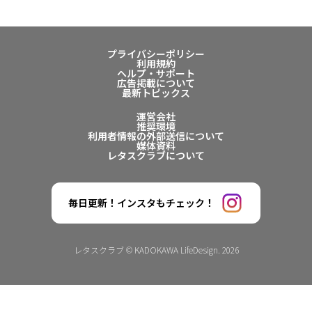
プライバシーポリシー
利用規約
ヘルプ・サポート
広告掲載について
最新トピックス
運営会社
推奨環境
利用者情報の外部送信について
媒体資料
レタスクラブについて
毎日更新！インスタもチェック！
レタスクラブ © KADOKAWA LifeDesign. 2026