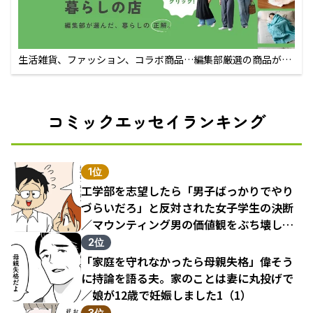
生活雑貨、ファッション、コラボ商品…編集部厳選の商品が買
えるECサイト
コミックエッセイランキング
1位
工学部を志望したら「男子ばっかりでやり
づらいだろ」と反対された女子学生の決断
／マウンティング男の価値観をぶち壊した
結果（1）
2位
「家庭を守れなかったら母親失格」偉そう
に持論を語る夫。家のことは妻に丸投げで
／娘が12歳で妊娠しました1（1）
3位