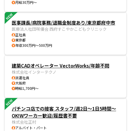
月給30万円～
NEW
医事課長/病院事務/退職金制度あり/東京都府中市
医療法人社団咲優会 西府すこやかこどもクリニック
正社員
東京都
年収300万円～500万円
建築CADオペレーター VectorWorks/年齢不問
株式会社インターテクノ
派遣社員
大阪府
時給1,700円～
NEW
パチンコ店での接客 スタッフ/週2日～1日5時間～
OK!Wワーカー歓迎/履歴書不要
株式会社正村
アルバイト・パート