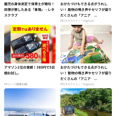
園児の身体測定で保育士が絶句！
おかたづけもできる点がうれし
同僚が察したある「事情」 - レタ
い！ 動物の鳴き声やセリフが盛り
スクラブ
だくさんの「アニア ...
PR (タカラトミー｜Hugkum)
アマゾン1位の実績！380円で5日
おかたづけもできる点がうれし
間お試し。
い！ 動物の鳴き声やセリフが盛り
だくさんの「アニア ...
PR (ハーブ健康本舗)
PR (タカラトミー｜Hugkum)