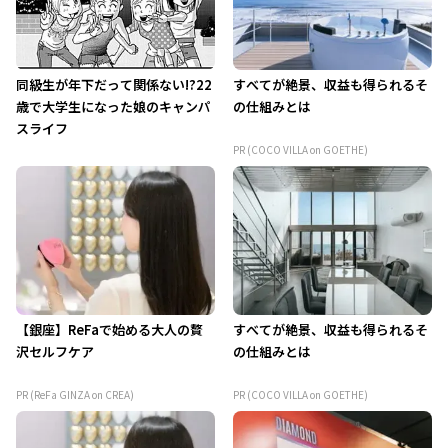
同級生が年下だって関係ない!?22
すべてが絶景、収益も得られるそ
歳で大学生になった娘のキャンパ
の仕組みとは
スライフ
PR (COCO VILLA on GOETHE)
【銀座】ReFaで始める大人の贅
すべてが絶景、収益も得られるそ
沢セルフケア
の仕組みとは
PR (ReFa GINZA on CREA)
PR (COCO VILLA on GOETHE)