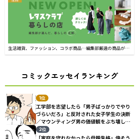
生活雑貨、ファッション、コラボ商品…編集部厳選の商品が買
えるECサイト
コミックエッセイランキング
1位
工学部を志望したら「男子ばっかりでやり
づらいだろ」と反対された女子学生の決断
／マウンティング男の価値観をぶち壊した
結果（1）
2位
「家庭を守れなかったら母親失格」偉そう