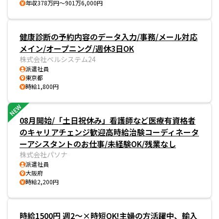
年収378万円～901万6,000円
健康診断の予約内容のデータ入力/事務/メール対応
メイン/オープニング/週休3日OK
株式会社ベルシステム24
派遣社員
東京都
時給1,800円
NEW
08月開始/「土日祝休み」看護師など医療有資格者
のキャリアチェンジ歓迎高時給治験コーディネータ
ーアシスタントのお仕事/未経験OK/残業なし
株式会社パソナ
派遣社員
大阪府
時給2,200円
時給1500円 週2～×時短OK!主婦の方活躍中、輸入