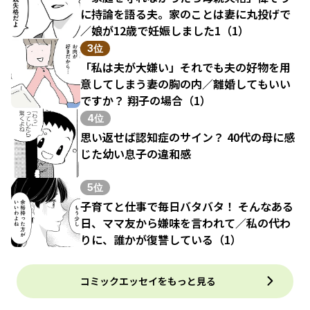
に持論を語る夫。家のことは妻に丸投げで
／娘が12歳で妊娠しました1（1）
3位
「私は夫が大嫌い」それでも夫の好物を用
意してしまう妻の胸の内／離婚してもいい
ですか？ 翔子の場合（1）
4位
思い返せば認知症のサイン？ 40代の母に感
じた幼い息子の違和感
5位
子育てと仕事で毎日バタバタ！ そんなある
日、ママ友から嫌味を言われて／私の代わ
りに、誰かが復讐している（1）
コミックエッセイをもっと見る