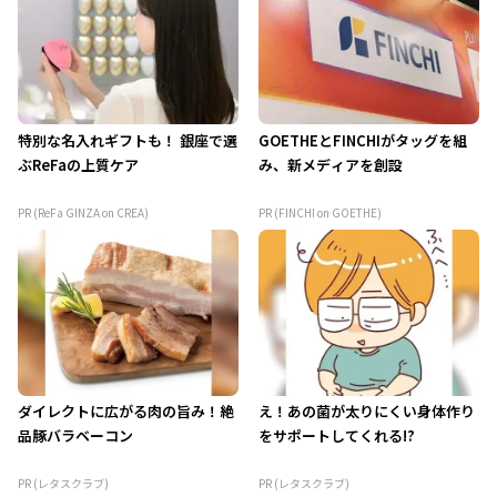
特別な名入れギフトも！ 銀座で選
GOETHEとFINCHIがタッグを組
ぶReFaの上質ケア
み、新メディアを創設
PR (ReFa GINZA on CREA)
PR (FINCHI on GOETHE)
ダイレクトに広がる肉の旨み！絶
え！あの菌が太りにくい身体作り
品豚バラベーコン
をサポートしてくれる!?
PR (レタスクラブ)
PR (レタスクラブ)